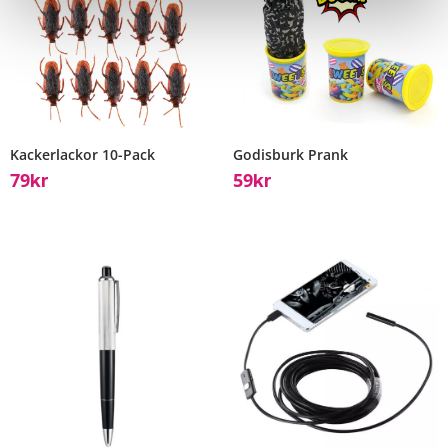
Kackerlackor 10-Pack
Godisburk Prank
79
59
Kr
Kr