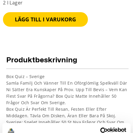
2 I Lager
LÄGG TILL I VARUKORG
Produktbeskrivning
Box Quiz – Sverige
Samla Familj Och Vänner Till En Oförglömlig Spelkväll Där
Ni Sätter Era Kunskaper På Prov. Upp Till Bevis – Vem Kan
Flest Svar På Frågorna? Box Quiz Matte Innehåller 50
Frågor Och Svar Om Sverige.
Box Quiz Är Perfekt Till Resan, Festen Eller Efter
Middagen. Tävla Om Disken, Äran Eller Bara På Skoj.
Sverige: Spelet Innehåller 50 St Nya Frågor Och Svar Om
Stora Svenskar Och Nationella Symboler. Exempel: I Vilket