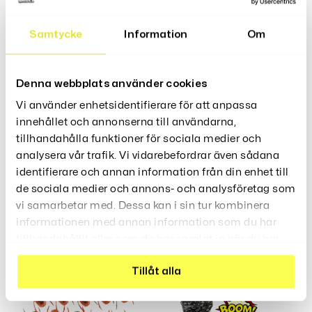
Landskap Ligger Östersund?
50 frågor
Samtycke
Information
Om
Språk: Svenska
Antal Spelare: 2+
Denna webbplats använder cookies
Vi använder enhetsidentifierare för att anpassa
innehållet och annonserna till användarna,
Recensioner (0)
tillhandahålla funktioner för sociala medier och
analysera vår trafik. Vi vidarebefordrar även sådana
identifierare och annan information från din enhet till
de sociala medier och annons- och analysföretag som
vi samarbetar med. Dessa kan i sin tur kombinera
Relaterade Produkter
informationen med annan information som du har
tillhandahållit eller som de har samlat in när du har
använt deras tjänster.
Tillåt alla