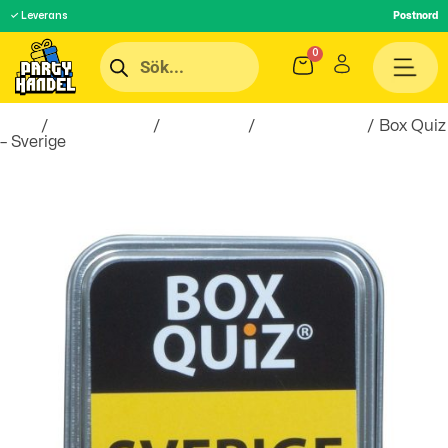
✓ Leverans
Postnord
Hem
/
Roliga Prylar
/
Spel & Lek
/
Sällskapsspel
/ Box Quiz
– Sverige