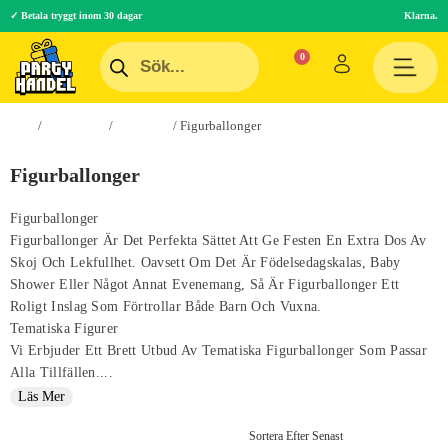
✓ Betala tryggt inom 30 dagar
Klarna.
Hem
/
Festartiklar
/
Ballonger
/ Figurballonger
Figurballonger
Figurballonger
Figurballonger Är Det Perfekta Sättet Att Ge Festen En Extra Dos Av
Skoj Och Lekfullhet. Oavsett Om Det Är Födelsedagskalas, Baby
Shower Eller Något Annat Evenemang, Så Är Figurballonger Ett
Roligt Inslag Som Förtrollar Både Barn Och Vuxna.
Tematiska Figurer
Vi Erbjuder Ett Brett Utbud Av Tematiska Figurballonger Som Passar
Alla Tillfällen....
Läs Mer