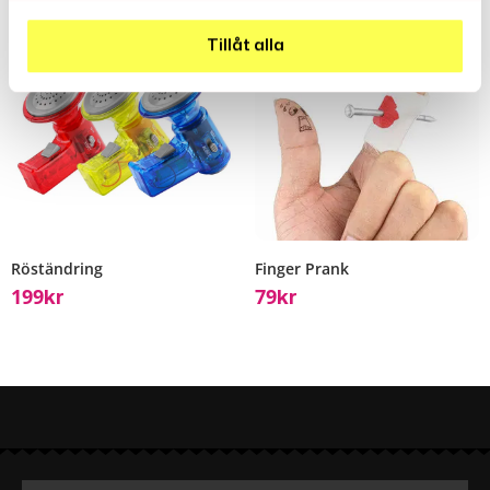
använt deras tjänster.
Tillåt alla
Röständring
Finger Prank
199
79
Kr
Kr