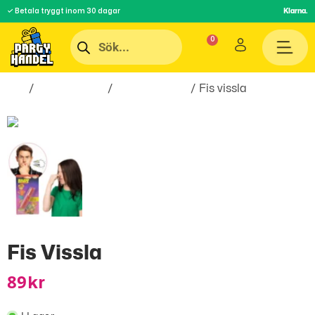
✓ Betala tryggt inom 30 dagar
Klarna.
Hem
/
Roliga Prylar
/
skämtartiklar
/ Fis vissla
Fis Vissla
89
Kr