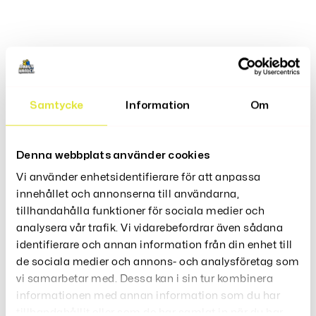
Relaterade Produkter
Samtycke
Information
Om
Denna webbplats använder cookies
Vi använder enhetsidentifierare för att anpassa
innehållet och annonserna till användarna,
tillhandahålla funktioner för sociala medier och
analysera vår trafik. Vi vidarebefordrar även sådana
identifierare och annan information från din enhet till
Fake Tunga
Mobilfängelse
de sociala medier och annons- och analysföretag som
49
249
vi samarbetar med. Dessa kan i sin tur kombinera
Kr
Kr
informationen med annan information som du har
tillhandahållit eller som de har samlat in när du har