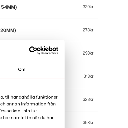
kg 54MM)
339
kr
g 20MM)
278
kr
g 22MM)
298
kr
Om
kg 24MM)
318
kr
a, tillhandahålla funktioner
kg 26MM)
328
kr
 och annan information från
essa kan i sin tur
 har samlat in när du har
g 30.5MM)
358
kr