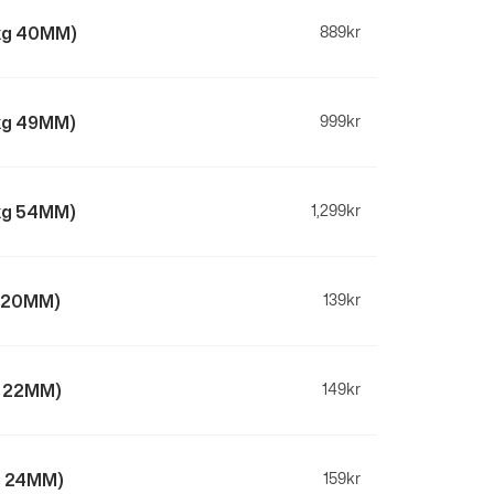
5kg 40MM)
889
kr
5kg 49MM)
999
kr
5kg 54MM)
1,299
kr
g 20MM)
139
kr
g 22MM)
149
kr
kg 24MM)
159
kr