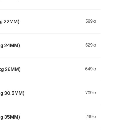
kg 22MM)
589
kr
3kg 24MM)
629
kr
0kg 26MM)
649
kr
7kg 30.5MM)
709
kr
5kg 35MM)
749
kr