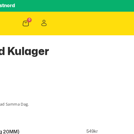
stnord
d Kulager
lad Samma Dag.
kg 20MM)
549
kr