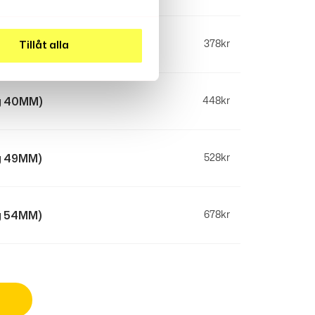
kg 35MM)
378
kr
Tillåt alla
kg 40MM)
448
kr
kg 49MM)
528
kr
kg 54MM)
678
kr