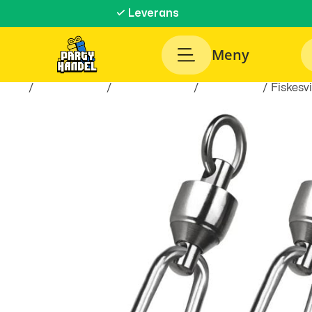
✓ Leverans
Meny
Hem
/
Roliga Prylar
/
Hobby & Fritid
/
Fiskeprylar
/ Fiskesv