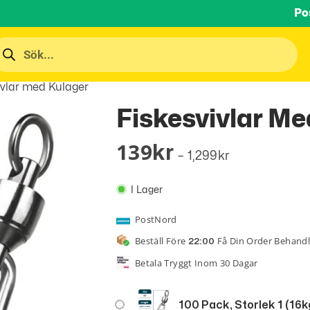
Po
ivlar med Kulager
Fiskesvivlar Me
139
Kr
–
1,299
Kr
I Lager
PostNord
Beställ Före
Få Din Order Behand
22:00
Betala Tryggt Inom 30 Dagar
100 Pack, Storlek 1 (16