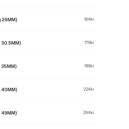
kg 26MM)
164
kr
g 30.5MM)
179
kr
kg 35MM)
189
kr
kg 40MM)
224
kr
kg 49MM)
264
kr