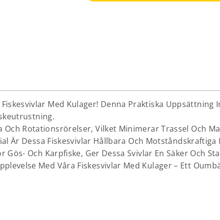
iskesvivlar Med Kulager! Denna Praktiska Uppsättning In
iskeutrustning.
 Och Rotationsrörelser, Vilket Minimerar Trassel Och M
rial Är Dessa Fiskesvivlar Hållbara Och Motståndskraftiga
ör Gös- Och Karpfiske, Ger Dessa Svivlar En Säker Och St
levelse Med Våra Fiskesvivlar Med Kulager – Ett Oumbärlig