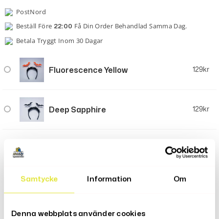
PostNord
Beställ Före
Få Din Order Behandlad Samma Dag.
22:00
Betala Tryggt Inom 30 Dagar
Fluorescence Yellow
129
kr
Deep Sapphire
129
kr
LÄGG TILL I VARUKORG
Samtycke
Information
Om
Denna webbplats använder cookies