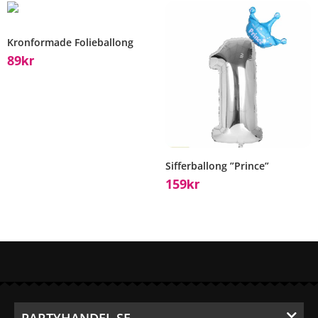
Kronformade Folieballong
89
Kr
Sifferballong ”Prince”
159
Kr