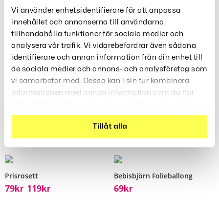
Vi använder enhetsidentifierare för att anpassa
Produktbeskrivning
innehållet och annonserna till användarna,
tillhandahålla funktioner för sociala medier och
analysera vår trafik. Vi vidarebefordrar även sådana
identifierare och annan information från din enhet till
Recensioner (0)
de sociala medier och annons- och analysföretag som
vi samarbetar med. Dessa kan i sin tur kombinera
informationen med annan information som du har
tillhandahållit eller som de har samlat in när du har
använt deras tjänster.
Relaterade Produkter
Tillåt alla
Prisrosett
Bebisbjörn Folieballong
79
119
69
Kr
Kr
Kr
–