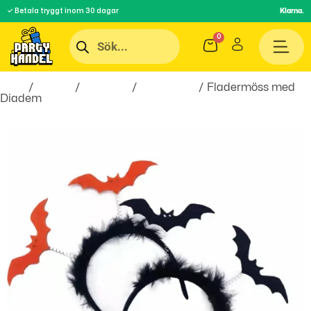
✓ Betala tryggt inom 30 dagar
Klarna.
Hem
/
Teman
/
Högtider
/
Halloween
/ Fladermöss med
Diadem