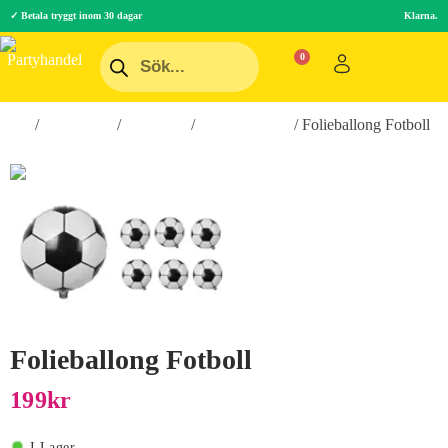
✓ Betala tryggt inom 30 dagar
Klarna.
Hem
/
Festartiklar
/
Ballonger
/
Folieballonger
/ Folieballong Fotboll
Folieballong Fotboll
199
Kr
I Lager