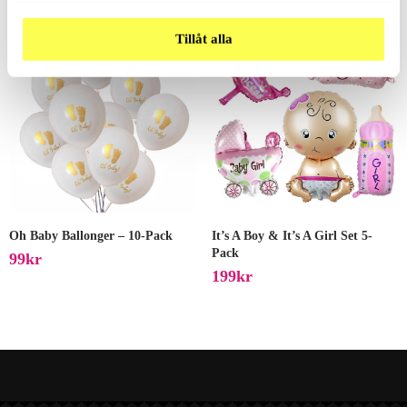
Tillåt alla
Oh Baby Ballonger – 10-Pack
It’s A Boy & It’s A Girl Set 5-
Pack
99
Kr
199
Kr