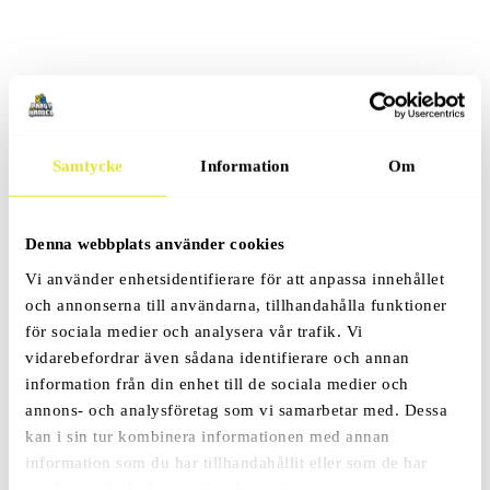
Relaterade Produkter
Samtycke
Information
Om
Snacks Skål
249
Kr
Denna webbplats använder cookies
Vi använder enhetsidentifierare för att anpassa innehållet
och annonserna till användarna, tillhandahålla funktioner
för sociala medier och analysera vår trafik. Vi
vidarebefordrar även sådana identifierare och annan
information från din enhet till de sociala medier och
Jätteballong – Flicka Eller
annons- och analysföretag som vi samarbetar med. Dessa
Pojke?
kan i sin tur kombinera informationen med annan
129
Kr
information som du har tillhandahållit eller som de har
samlat in när du har använt deras tjänster.