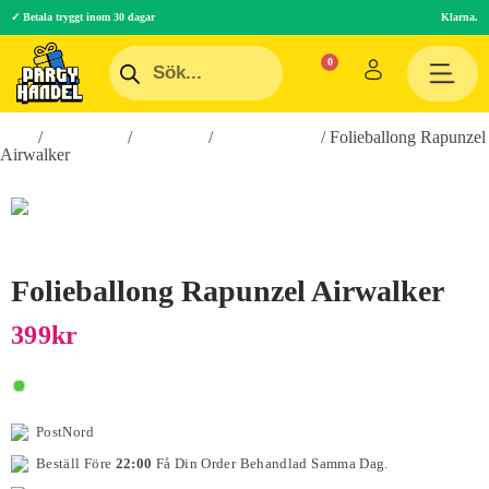
✓ Betala tryggt inom 30 dagar
Klarna.
Hem
/
Festartiklar
/
Ballonger
/
Folieballonger
/ Folieballong Rapunzel
Airwalker
Folieballong Rapunzel Airwalker
399
Kr
PostNord
Beställ Före
22:00
Få Din Order Behandlad Samma Dag.