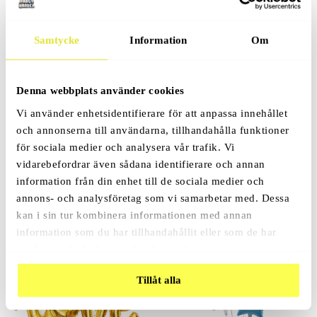
Folieballong Fotboll
199
Kr
Samtycke
Information
Om
Denna webbplats använder cookies
Vi använder enhetsidentifierare för att anpassa innehållet
och annonserna till användarna, tillhandahålla funktioner
Födelsedagsballong Guld & Svart
för sociala medier och analysera vår trafik. Vi
10-Pack
vidarebefordrar även sådana identifierare och annan
99
Kr
information från din enhet till de sociala medier och
annons- och analysföretag som vi samarbetar med. Dessa
kan i sin tur kombinera informationen med annan
information som du har tillhandahållit eller som de har
samlat in när du har använt deras tjänster.
Tillåt alla