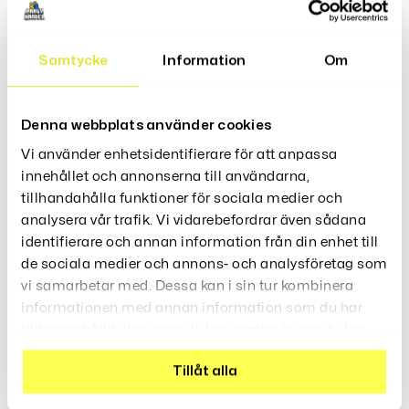
Samtycke
Information
Om
Denna webbplats använder cookies
Vi använder enhetsidentifierare för att anpassa
innehållet och annonserna till användarna,
tillhandahålla funktioner för sociala medier och
analysera vår trafik. Vi vidarebefordrar även sådana
identifierare och annan information från din enhet till
Champagneglas Together
Ölsejdel En Stor Stark
de sociala medier och annons- och analysföretag som
Forever
129
Kr
99
vi samarbetar med. Dessa kan i sin tur kombinera
Kr
informationen med annan information som du har
tillhandahållit eller som de har samlat in när du har
använt deras tjänster.
Tillåt alla