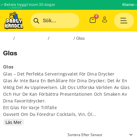
Klarna.
✓ Betala tryggt inom 30 dagar
Pos
✓ Leverans
Hem
/
Inredningsprylar
/
Bartillbehör
/ Glas
Glas
Glas
Glas – Det Perfekta Serveringsvalet För Dina Drycker
Glas Är Inte Bara En Behållare För Dina Drycker; Det Är En
Viktig Del Av Upplevelsen. Låt Oss Utforska Världen Av Glas
Och Hur De Kan Förbättra Presentationen Och Smaken Av
Dina Favoritdrycker.
Ett Glas För Varje Tillfälle
Oavsett Om Du Föredrar Cocktails, Vin, Öl...
Läs Mer