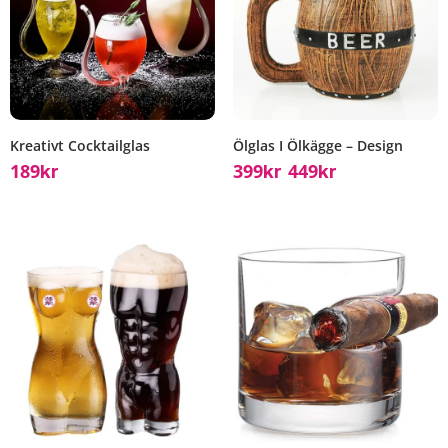
Kreativt Cocktailglas
Ölglas I Ölkägge – Design
189
399
449
Kr
Kr
Kr
–