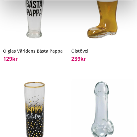
Ölglas Världens Bästa Pappa
Ölstövel
129
239
Kr
Kr