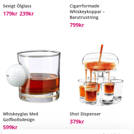
Sexigt Ölglass
Cigarrformade
Whiskeykoppar –
179
239
Kr
Kr
–
Barutrustning
799
Kr
Whiskeyglas Med
Shot Dispenser
Golfbollsdesign
379
Kr
599
Kr