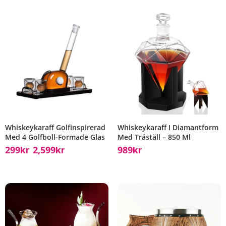
Whiskeykaraff Golfinspirerad
Whiskeykaraff I Diamantform
Med 4 Golfboll-Formade Glas
Med Träställ – 850 Ml
299
2,599
989
Kr
Kr
Kr
–