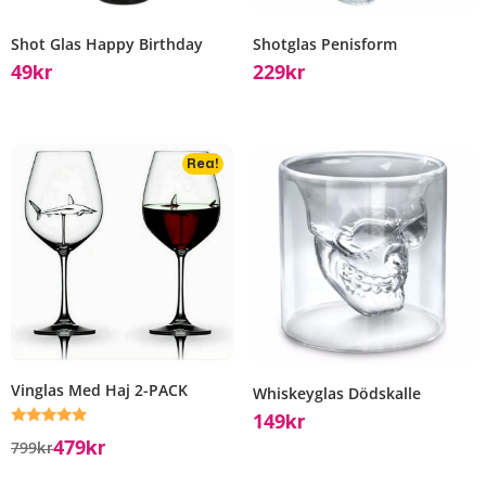
Shot Glas Happy Birthday
Shotglas Penisform
49
229
Kr
Kr
Rea!
Vinglas Med Haj 2-PACK
Whiskeyglas Dödskalle
149
Kr
Betygsatt
479
799
Kr
Kr
5.00
av 5