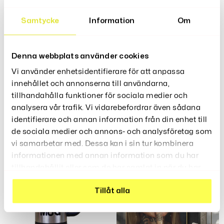
Material: Glas
Samtycke
Information
Om
Volym: 15 cl
Storlek: ca 14,5 x 6cm
Denna webbplats använder cookies
Vi använder enhetsidentifierare för att anpassa
Recensioner (0)
innehållet och annonserna till användarna,
tillhandahålla funktioner för sociala medier och
analysera vår trafik. Vi vidarebefordrar även sådana
identifierare och annan information från din enhet till
de sociala medier och annons- och analysföretag som
vi samarbetar med. Dessa kan i sin tur kombinera
Relaterade Produkter
informationen med annan information som du har
tillhandahållit eller som de har samlat in när du har
använt deras tjänster.
Tillåt alla