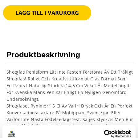
LÄGG TILL I VARUKORG
Produktbeskrivning
Shotglas Penisform Låt Inte Festen Förstöras Av Ett Tråkigt
Shotglas! Roligt Och Kreativt Utformat Glas Format Som
En Penis I Naturlig Storlek (14,5 Cm Vilket Är Medellängd
För Svenska Mäns Penisar Enligt En Nyligen Genomförd
Undersökning).
Shotglaset Rymmer 15 Cl Av Valfri Dryck Och Är En Perfekt
Konversationsstartare På Möhippan, Svensexan Eller
Varför Inte Nästa Födelsedagsfest. Säljes Styckvis Men Blir
Extra Effektfull Om Du Köper Flera Stycken Och Serverar
På Festen.