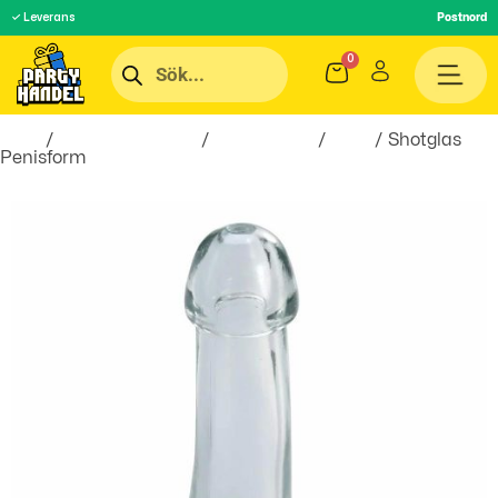
✓ Leverans
Postnord
Hem
/
Inredningsprylar
/
Bartillbehör
/
Glas
/ Shotglas
Penisform