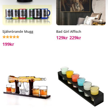
Självrörande Mugg
Bad Girl Affisch
129
229
Kr
Kr
–
Betygsatt
199
Kr
5.00
av 5