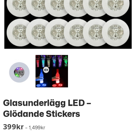
Glasunderlägg LED –
Glödande Stickers
399
Kr
–
1,499
Kr