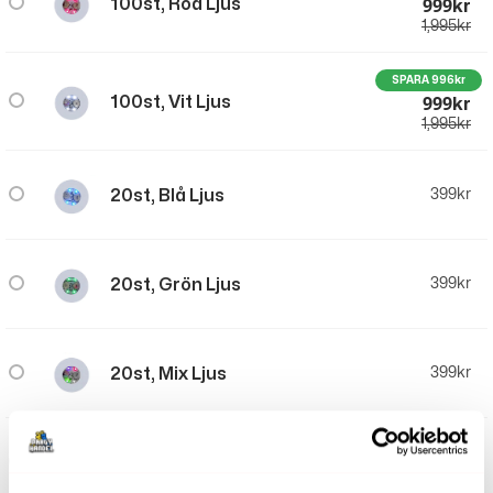
999
100st, Röd Ljus
Kr
1,995
kr
SPARA 996kr
999
100st, Vit Ljus
Kr
1,995
kr
20st, Blå Ljus
399
kr
20st, Grön Ljus
399
kr
20st, Mix Ljus
399
kr
20st, Röd Ljus
399
kr