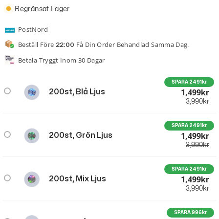
Begränsat Lager
PostNord
Beställ Före
Få Din Order Behandlad Samma Dag.
22:00
Betala Tryggt Inom 30 Dagar
SPARA 2491kr
1,499
200st, Blå Ljus
Kr
3,990
kr
SPARA 2491kr
1,499
200st, Grön Ljus
Kr
3,990
kr
SPARA 2491kr
1,499
200st, Mix Ljus
Kr
3,990
kr
SPARA 996kr