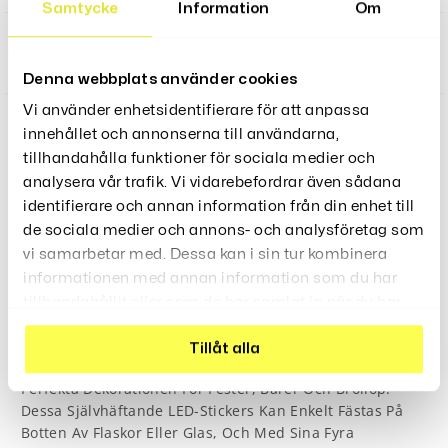
Samtycke
Information
Om
20st, Vit Ljus
399
kr
Denna webbplats använder cookies
Vi använder enhetsidentifierare för att anpassa
innehållet och annonserna till användarna,
tillhandahålla funktioner för sociala medier och
LÄGG TILL I VARUKORG
analysera vår trafik. Vi vidarebefordrar även sådana
identifierare och annan information från din enhet till
de sociala medier och annons- och analysföretag som
vi samarbetar med. Dessa kan i sin tur kombinera
informationen med annan information som du har
tillhandahållit eller som de har samlat in när du har
Produktbeskrivning
använt deras tjänster.
Tillåt alla
Är Den
Glasunderlägg LED – Glödande Stickers
Perfekta Dekorationen För Fester, Barer Och Bröllop!
Dessa Självhäftande LED-Stickers Kan Enkelt Fästas På
Botten Av Flaskor Eller Glas, Och Med Sina Fyra