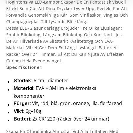
Högintensiva LED-Lampor Skapar De En Fantastisk Visuell
Effekt Som Gör Att Dina Drycker Lyser Upp. Perfekt För Att
Förvandla Genomskinliga Kärl Som Vinflaskor, Vinglas Och
Champagneglas Till Lysande Blickfång.
Dessa LED-Glasunderlägg Erbjuder Tre Olika Ljuslägen:
Snabb Blinkning, Långsam Blinkning Och Konstant Ljus.
De Är Tillverkade Av Slitstarkt Kvalitetstyg Och EVA-
Material, Vilket Ger Dem En Lång Livslängd. Batteriet
Räcker Över 24 Timmar, Så Att Du Kan Njuta Av Effekten
Genom Hela Evenemanget.
Specifikationer:
: 6 cm i diameter
Storlek
: EVA + 3M lim + elektroniska
Material
komponenter
: Vit, röd, blå, grön, orange, lila, flerfärgad
Färger
: 6g–10g
Vikt
: 2x CR1220 (räcker över 24 timmar)
Batteri
Skapa En Oförglömlig Atmosfär Vid Alla Tillfällen Med