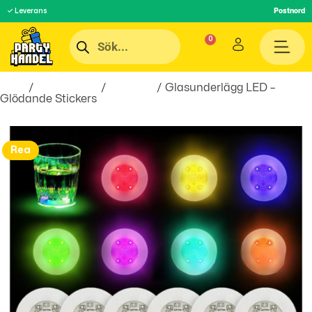
✓ Leverans
Postnord
Hem
/
Festartiklar
/
Dukning
/ Glasunderlägg LED –
Glödande Stickers
Rea