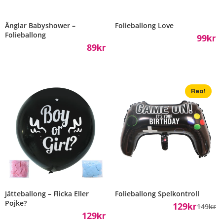
Änglar Babyshower –
Folieballong Love
Folieballong
99
Kr
89
Kr
Rea!
Jätteballong – Flicka Eller
Folieballong Spelkontroll
Pojke?
129
149
Kr
Kr
129
Kr