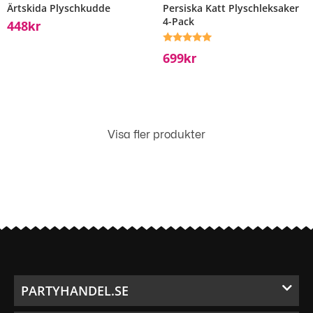
Ärtskida Plyschkudde
Persiska Katt Plyschleksaker
4-Pack
448
Kr
Betygsatt
699
Kr
5.00
av 5
Visa fler produkter
PARTYHANDEL.SE