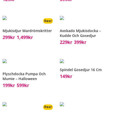
Rea!
Mjukisdjur Mardrömskritter
Avokado Mjukisdocka –
Kudde Och Gosedjur
299
1,499
Kr
Kr
–
229
399
Kr
Kr
–
Spindel Gosedjur 16 Cm
Plyschdocka Pumpa Och
149
Kr
Mumie – Halloween
199
599
Kr
Kr
–
Rea!