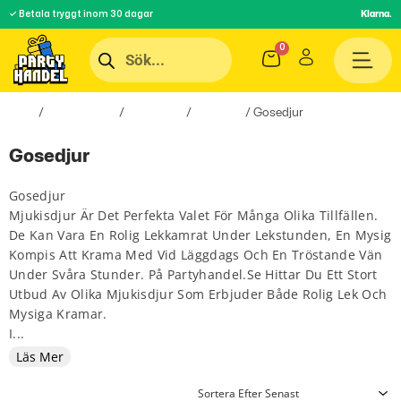
✓ Betala tryggt inom 30 dagar
Klarna.
Hem
/
Roliga Prylar
/
Spel & Lek
/
Leksaker
/ Gosedjur
Gosedjur
Gosedjur
Mjukisdjur Är Det Perfekta Valet För Många Olika Tillfällen.
De Kan Vara En Rolig Lekkamrat Under Lekstunden, En Mysig
Kompis Att Krama Med Vid Läggdags Och En Tröstande Vän
Under Svåra Stunder. På Partyhandel.se Hittar Du Ett Stort
Utbud Av Olika Mjukisdjur Som Erbjuder Både Rolig Lek Och
Mysiga Kramar.
I...
Läs Mer