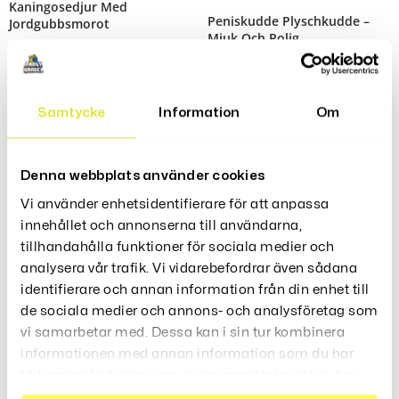
Kaningosedjur Med
Peniskudde Plyschkudde –
Jordgubbsmorot
Mjuk Och Rolig
299
989
Kr
Kr
–
Betygsatt
249
599
Kr
Kr
–
5.00
av 5
Samtycke
Information
Om
Denna webbplats använder cookies
Teddybjörn Gosedjur – 35 Cm
Talande Papegojleksak –
Vi använder enhetsidentifierare för att anpassa
Mjuk Plyschkudde
Plyschdjur
innehållet och annonserna till användarna,
349
399
Kr
Kr
tillhandahålla funktioner för sociala medier och
analysera vår trafik. Vi vidarebefordrar även sådana
identifierare och annan information från din enhet till
de sociala medier och annons- och analysföretag som
vi samarbetar med. Dessa kan i sin tur kombinera
Långörad Kanin Mjukisdjur
informationen med annan information som du har
399
449
Kr
Kr
–
tillhandahållit eller som de har samlat in när du har
använt deras tjänster.