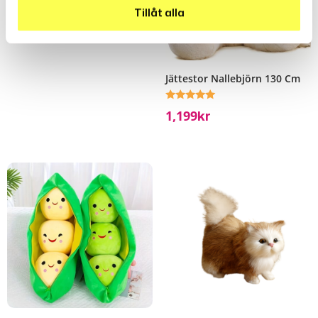
Tillåt alla
Jättestor Nallebjörn 130 Cm
Betygsatt
1,199
Kr
5.00
av 5