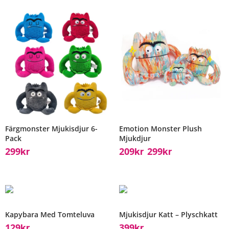
Färgmonster Mjukisdjur 6-
Emotion Monster Plush
Pack
Mjukdjur
299
209
299
Kr
Kr
Kr
–
Kapybara Med Tomteluva
Mjukisdjur Katt – Plyschkatt
129
399
Kr
Kr