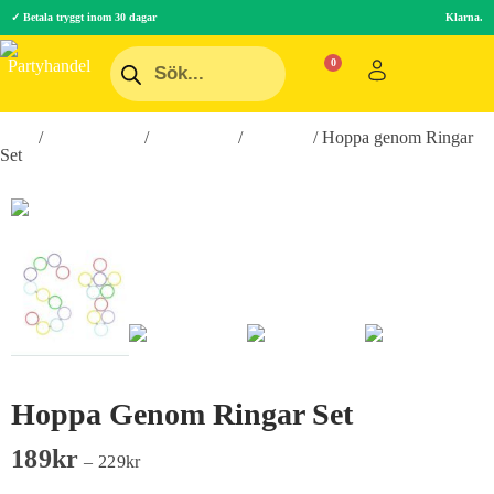
✓ Betala tryggt inom 30 dagar
Klarna.
Hem
/
Roliga Prylar
/
Spel & Lek
/
Barnspel
/ Hoppa genom Ringar
Set
Hoppa Genom Ringar Set
189
Kr
–
229
Kr