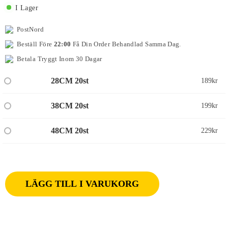
I Lager
PostNord
Beställ Före
22:00
Få Din Order Behandlad Samma Dag.
Betala Tryggt Inom 30 Dagar
28CM 20st
189
kr
38CM 20st
199
kr
48CM 20st
229
kr
LÄGG TILL I VARUKORG