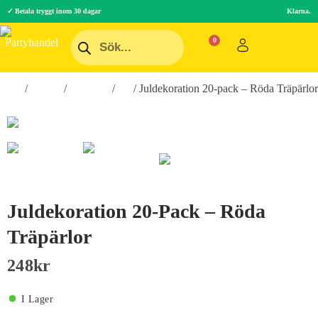
✓ Betala tryggt inom 30 dagar
Klarna.
Hem
/
Teman
/
Högtider
/
Jul
/ Juldekoration 20-pack – Röda Träpärlor
Juldekoration 20-Pack – Röda
Träpärlor
248
Kr
I Lager