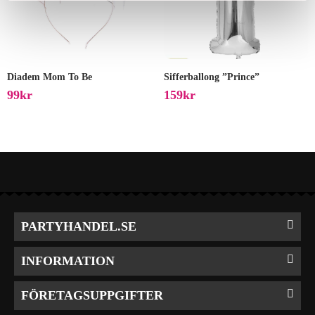
Diadem Mom To Be
Sifferballong ”Prince”
99
Kr
159
Kr
PARTYHANDEL.SE
INFORMATION
FÖRETAGSUPPGIFTER