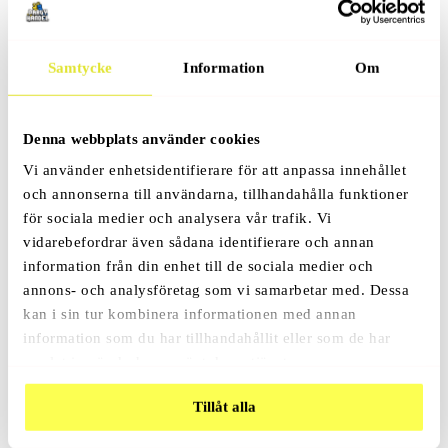
Recensioner (0)
Samtycke
Information
Om
Relaterade Produkter
Denna webbplats använder cookies
Vi använder enhetsidentifierare för att anpassa innehållet
och annonserna till användarna, tillhandahålla funktioner
för sociala medier och analysera vår trafik. Vi
Bebisbjörn Folieballong
Prisrosett
vidarebefordrar även sådana identifierare och annan
69
Kr
79
Kr
119
Kr
–
information från din enhet till de sociala medier och
annons- och analysföretag som vi samarbetar med. Dessa
kan i sin tur kombinera informationen med annan
information som du har tillhandahållit eller som de har
samlat in när du har använt deras tjänster.
Tillåt alla