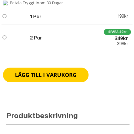
Betala Tryggt Inom 30 Dagar
1 Par
199
kr
SPARA 49kr
349
2 Par
Kr
398
kr
LÄGG TILL I VARUKORG
Produktbeskrivning