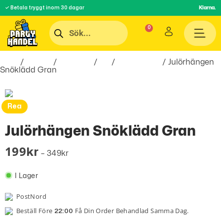
✓ Betala tryggt inom 30 dagar
Klarna.
Hem
/
Teman
/
Högtider
/
Jul
/
Julsmycken
/ Julörhängen
Snöklädd Gran
Rea
Julörhängen Snöklädd Gran
199
Kr
–
349
Kr
I Lager
PostNord
Beställ Före
Få Din Order Behandlad Samma Dag.
22:00