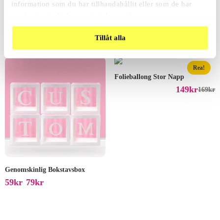
information som du har tillhandahållit eller som de har
Sifferballong ”Princess”
samlat in när du har använt deras tjänster.
159
Kr
199
Kr
Tillåt alla
Rea!
Folieballong Stor Napp
149
Kr
169
Kr
Genomskinlig Bokstavsbox
59
Kr
79
Kr
–