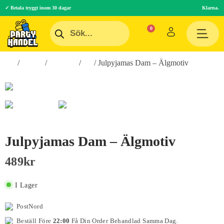
✓ Betala tryggt inom 30 dagar
Klarna.
Hem
/
Teman
/
Högtider
/
Jul
/ Julpyjamas Dam – Älgmotiv
Julpyjamas Dam – Älgmotiv
489
Kr
I Lager
PostNord
Beställ Före
22:00
Få Din Order Behandlad Samma Dag.