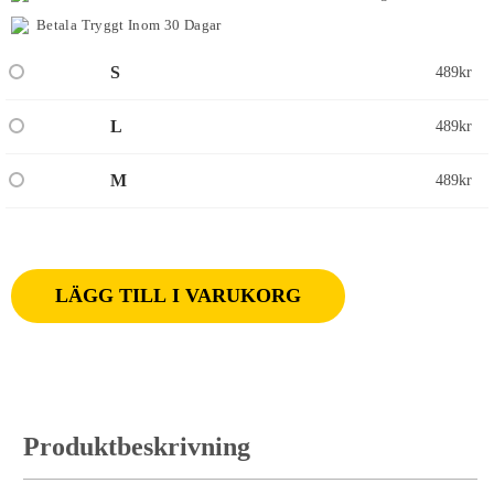
Betala Tryggt Inom 30 Dagar
S
489
kr
L
489
kr
M
489
kr
LÄGG TILL I VARUKORG
Produktbeskrivning