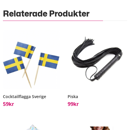
Relaterade Produkter
Cocktailflagga Sverige
Piska
59
99
Kr
Kr