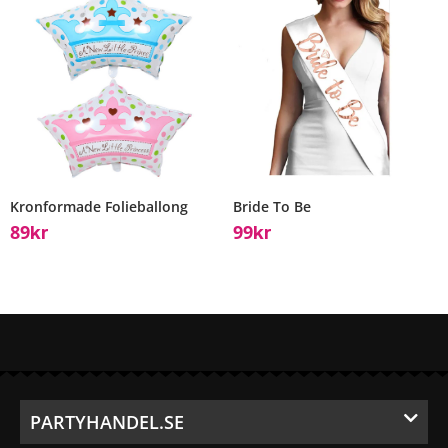
Kronformade Folieballong
Bride To Be
89
99
Kr
Kr
PARTYHANDEL.SE