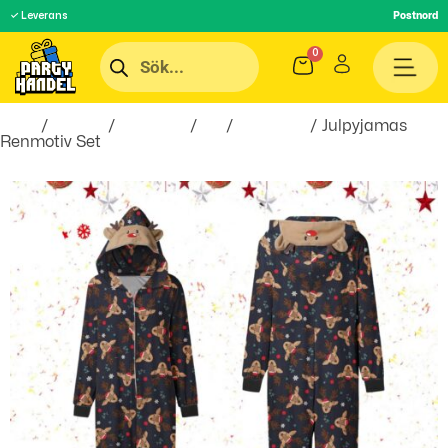
✓ Leverans
Postnord
Hem
/
Teman
/
Högtider
/
Jul
/
Julkläder
/ Julpyjamas
Renmotiv Set