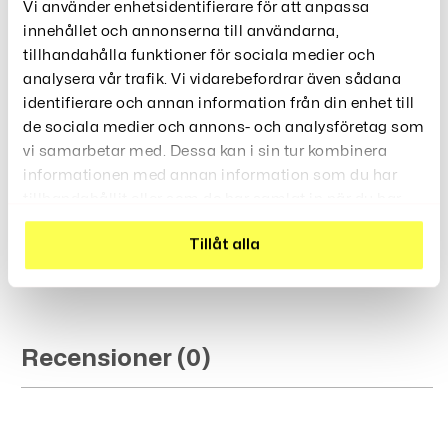
Vi använder enhetsidentifierare för att anpassa
Som Är Perfekt För Familjefoton Eller Lugna
innehållet och annonserna till användarna,
Hemmakvällar.
tillhandahålla funktioner för sociala medier och
Specifikationer:
analysera vår trafik. Vi vidarebefordrar även sådana
Mjukt och bekvämt tyg för extra komfort
Material:
identifierare och annan information från din enhet till
Unisex (finns för hela familjen)
Kön:
de sociala medier och annons- och analysföretag som
Julfirande, familjefoton, vardagsbruk
vi samarbetar med. Dessa kan i sin tur kombinera
Användning:
Stort renmotiv
informationen med annan information som du har
Mönster:
tillhandahållit eller som de har samlat in när du har
Långärmad
Ärmlängd:
använt deras tjänster.
1 PC Mamma Romper + matchande
Innehåll:
Tillåt alla
familjeset
Recensioner (0)