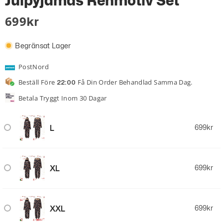
Julpyjamas Renmotiv Set
699
Kr
Begränsat Lager
PostNord
Beställ Före
Få Din Order Behandlad Samma Dag.
22:00
Betala Tryggt Inom 30 Dagar
L
699
kr
XL
699
kr
XXL
699
kr