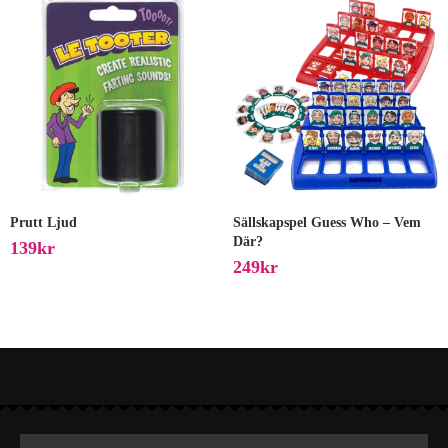
Prutt Ljud
Sällskapspel Guess Who – Vem
Där?
139
Kr
249
Kr