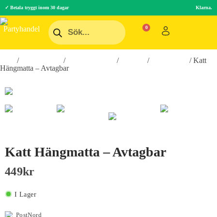
✓ Betala tryggt inom 30 dagar
Klarna.
Hem
/
Roliga Prylar
/
Hobby & Fritid
/
Husdjur
/
Kattillbehör
/ Katt
Hängmatta – Avtagbar
Katt Hängmatta – Avtagbar
449
Kr
I Lager
PostNord