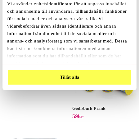
Vi använder enhetsidentifierare för att anpassa innehållet
och annonserna till användarna, tillhandahålla funktioner
Relaterade Produkter
för sociala medier och analysera vår trafik. Vi
vidarebefordrar även sådana identifierare och annan
information från din enhet till de sociala medier och
annons- och analysföretag som vi samarbetar med. Dessa
Rea!
kan i sin tur kombinera informationen med annan
Diktafon USB-Minne
information som du har tillhandahållit eller som de har
249
Kr
379
Kr
samlat in när du har använt deras tjänster.
Tillåt alla
Godisburk Prank
59
Kr