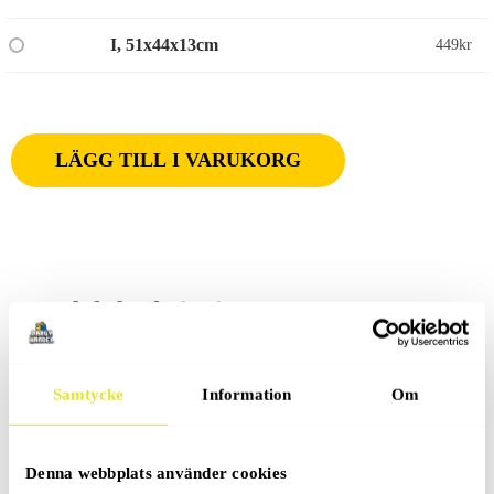
I, 51x44x13cm
449
kr
LÄGG TILL I VARUKORG
Produktbeskrivning
Samtycke
Information
Om
Recensioner (0)
Denna webbplats använder cookies