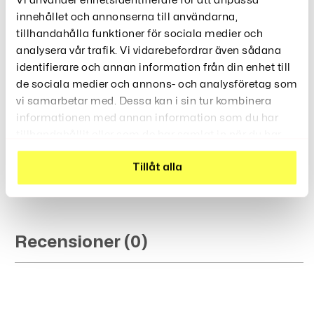
Vi använder enhetsidentifierare för att anpassa
Aluminiumlegering Med En Stilren Design. Den Bärbara
innehållet och annonserna till användarna,
Lådan Har Stor Kapacitet Och Kan Rymma Upp Till
tillhandahålla funktioner för sociala medier och
10/12/18 Klockor.
analysera vår trafik. Vi vidarebefordrar även sådana
Perfekt För Att Skydda Dina Klockor Från Damm, Repor
identifierare och annan information från din enhet till
Och Andra Skador. En Kvalitetsgåva Till Alla
Klockentusiaster.
de sociala medier och annons- och analysföretag som
vi samarbetar med. Dessa kan i sin tur kombinera
Längd: 30 cm
informationen med annan information som du har
Höjd: 8 cm
tillhandahållit eller som de har samlat in när du har
Material för lådor och fodral: Trä
använt deras tjänster.
Bredd: 17 cm
Tillåt alla
Material: Legering
Recensioner (0)