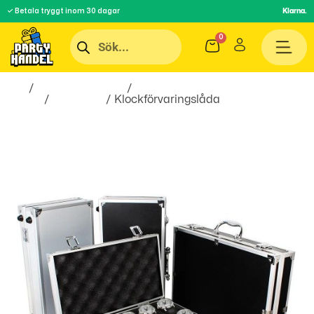
✓ Betala tryggt inom 30 dagar
Klarna.
Hem
/
Inredningsprylar
/
Hem &
Hushåll
/
Förvaring
/ Klockförvaringslåda