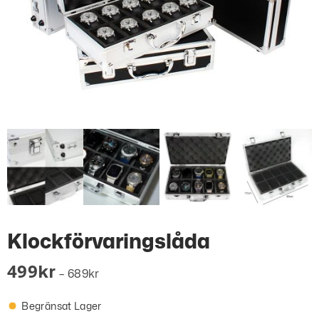
Klockförvaringslåda
499
Kr
–
689
Kr
Begränsat Lager