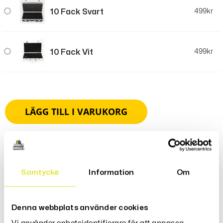
10 Fack Svart
499
kr
10 Fack Vit
499
kr
LÄGG TILL I VARUKORG
Samtycke
Information
Om
Produktbeskrivning
Håll Dina Klockor Säkra Och Organiserade Med Vår
Denna webbplats använder cookies
Klockförvaringslåda. Tillverkad Av Svart