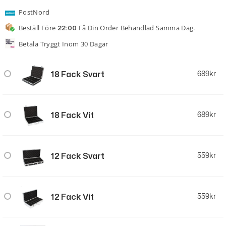
PostNord
Beställ Före
Få Din Order Behandlad Samma Dag.
22:00
Betala Tryggt Inom 30 Dagar
18 Fack Svart
689
kr
18 Fack Vit
689
kr
12 Fack Svart
559
kr
12 Fack Vit
559
kr