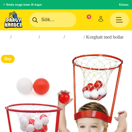
✓ Betala tryggt inom 30 dagar
Klarna.
Hem
/
Roliga Prylar
/
Spel & Lek
/
Barnspel
/ Korghatt med bollar
Rea