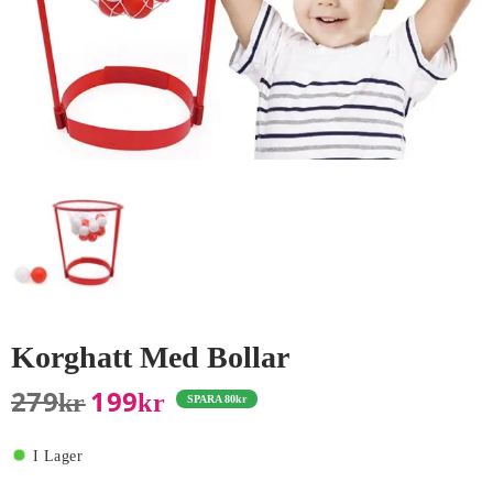
Korghatt Med Bollar
279
199
Kr
Kr
SPARA
80
kr
I Lager