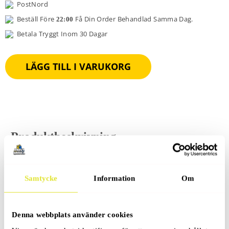
PostNord
Beställ Före
Få Din Order Behandlad Samma Dag.
22:00
Betala Tryggt Inom 30 Dagar
LÄGG TILL I VARUKORG
Produktbeskrivning
Samtycke
Information
Om
Recensioner (0)
Denna webbplats använder cookies