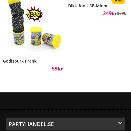
Rea!
Diktafon USB-Minne
249
Kr
379
Kr
Godisburk Prank
59
Kr
PARTYHANDEL.SE