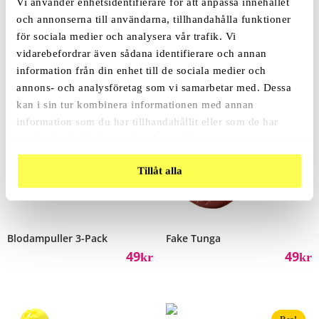
Vi använder enhetsidentifierare för att anpassa innehållet
och annonserna till användarna, tillhandahålla funktioner
Relaterade Produkter
för sociala medier och analysera vår trafik. Vi
vidarebefordrar även sådana identifierare och annan
information från din enhet till de sociala medier och
annons- och analysföretag som vi samarbetar med. Dessa
kan i sin tur kombinera informationen med annan
information som du har tillhandahållit eller som de har
samlat in när du har använt deras tjänster.
Tillåt alla
Blodampuller 3-Pack
Fake Tunga
49
49
Kr
Kr