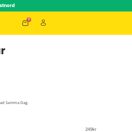
stnord
r
lad Samma Dag.
249
kr