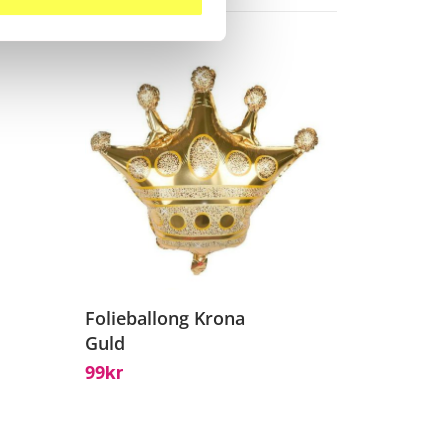
Folieballong Krona
Guld
99
Kr