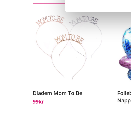
Diadem Mom To Be
Folie
Napp
99
Kr