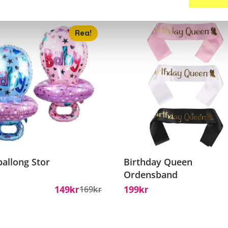
Rea!
ballong Stor
Birthday Queen
Ordensband
149
199
169
Kr
Kr
Kr