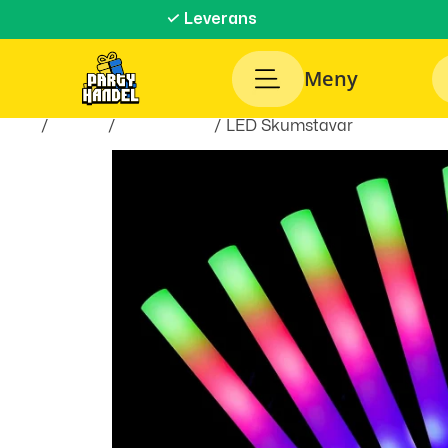
✓ Leverans
Meny
Hem
/
Teman
/
Evenemang
/ LED Skumstavar