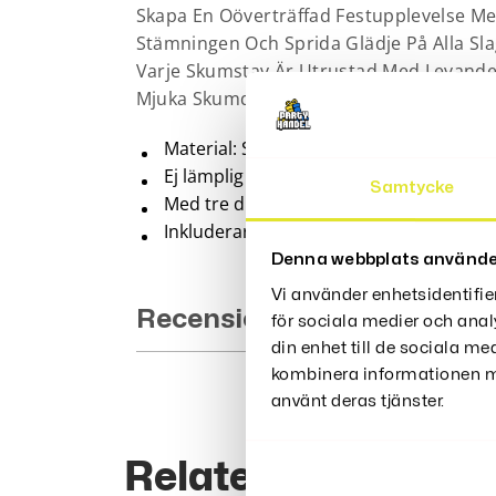
Skapa En Oöverträffad Festupplevelse Med
Stämningen Och Sprida Glädje På Alla Sl
Varje Skumstav Är Utrustad Med Levande 
Mjuka Skumdesignen Gör Dem Enkla Att Hå
Material: Skumplast
Ej lämplig för barn under 5 år
Samtycke
Med tre distinkta ljuslägen, inklusive 
Inkluderar: Tre högpresterande, stort ka
Denna webbplats använde
Vi använder enhetsidentifie
Recensioner (0)
för sociala medier och anal
din enhet till de sociala m
kombinera informationen me
använt deras tjänster.
Relaterade Produk