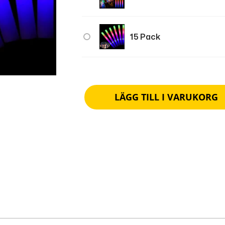
15 Pack
LÄGG TILL I VARUKORG