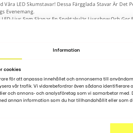
 Våra LED Skumstavar! Dessa Färgglada Stavar Är Det Per
ags Evenemang.
LED-Ljus Som Skapar En Spektakulär Ljusshow Och Ger En 
lla Och Ger En Säker Användning För Alla Åldrar.
Information
Snabb Blinkande, Långsamt Blinkande och Växelvis Blinkande.
pacitetsbatterier och en isolerande plastfilm.
r cookies
rare för att anpassa innehållet och annonserna till användarn
ysera vår trafik. Vi vidarebefordrar även sådana identifierare
edier och annons- och analysföretag som vi samarbetar med. D
d annan information som du har tillhandahållit eller som de
ter