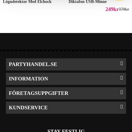
Lögndetektor Med Elchock
Diktafon USB-Minne
249
Kr
379
Kr
PARTYHANDEL.SE
INFORMATION
FÖRETAGSUPPGIFTER
KUNDSERVICE
STAY FESTLIG