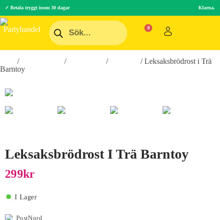
✓ Betala tryggt inom 30 dagar
Klarna.
Hem
/
Roliga Prylar
/
Spel & Lek
/
Leksaker
/ Leksaksbrödrost i Trä
Barntoy
Leksaksbrödrost I Trä Barntoy
299
Kr
I Lager
PostNord