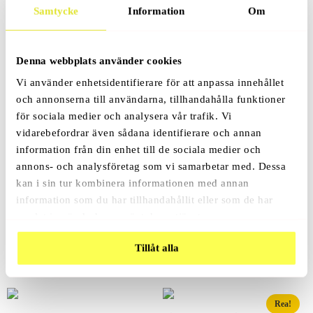
Samtycke
Information
Om
Relaterade Produkter
Denna webbplats använder cookies
Vi använder enhetsidentifierare för att anpassa innehållet
Elchock Prank
och annonserna till användarna, tillhandahålla funktioner
för sociala medier och analysera vår trafik. Vi
vidarebefordrar även sådana identifierare och annan
information från din enhet till de sociala medier och
annons- och analysföretag som vi samarbetar med. Dessa
kan i sin tur kombinera informationen med annan
information som du har tillhandahållit eller som de har
samlat in när du har använt deras tjänster.
Blodampuller 3-Pack
49
Kr
Tillåt alla
Rea!