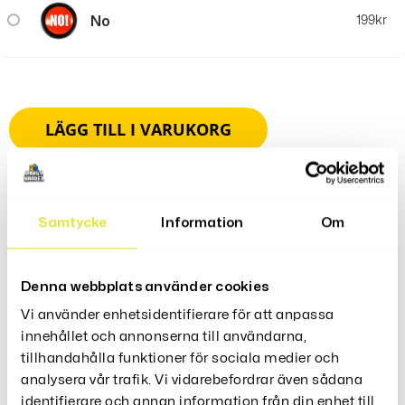
No
199
kr
LÄGG TILL I VARUKORG
Samtycke
Information
Om
Produktbeskrivning
Denna webbplats använder cookies
Ljudknappar Med Olika Ljud Det Perfekta Tillbehöret Att
Vi använder enhetsidentifierare för att anpassa
Ha På Kontoret.
innehållet och annonserna till användarna,
Sätt Knapparna På Skrivbordet Och När Dina
tillhandahålla funktioner för sociala medier och
Medarbetare Kommer Med Frågor Så Är Det Bara Att
analysera vår trafik. Vi vidarebefordrar även sådana
Trycka På Knappen!
identifierare och annan information från din enhet till