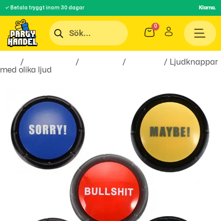
✓ Betala tryggt inom 30 dagar
Klarna.
Hem
/
Roliga Prylar
/
Spel & Lek
/
Barnspel
/ Ljudknappar
med olika ljud