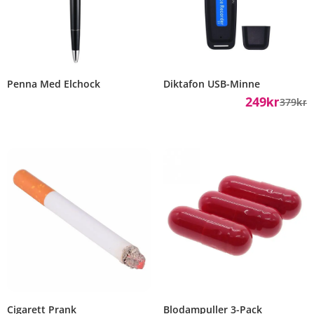
Penna Med Elchock
Diktafon USB-Minne
249
379
Kr
Kr
Cigarett Prank
Blodampuller 3-Pack