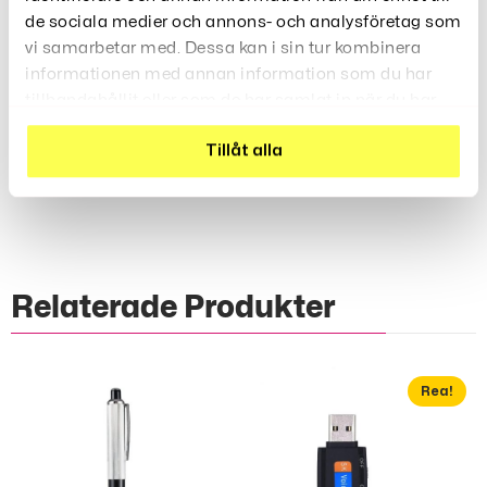
Storlek: ca 9 x 9 cm
de sociala medier och annons- och analysföretag som
Batteri medföljer inte
vi samarbetar med. Dessa kan i sin tur kombinera
informationen med annan information som du har
tillhandahållit eller som de har samlat in när du har
använt deras tjänster.
Tillåt alla
Recensioner (0)
Relaterade Produkter
Rea!