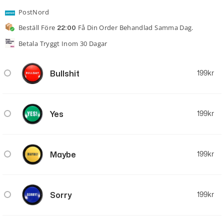
PostNord
Beställ Före
Få Din Order Behandlad Samma Dag.
22:00
Betala Tryggt Inom 30 Dagar
Bullshit
199
kr
Yes
199
kr
Maybe
199
kr
Sorry
199
kr