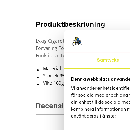
Produktbeskrivning
Lyxig Cigarettetui – Läder Erbjuder En F
Förvaring För Tändare Och Upp Till 10 Cig
Funktionalitet På Bästa Sätt.
Samtycke
Material: Läder
Storlek:95*84*19cm
Denna webbplats använde
Vikt: 160g
Vi använder enhetsidentifie
för sociala medier och anal
din enhet till de sociala m
Recensioner (0)
kombinera informationen me
använt deras tjänster.