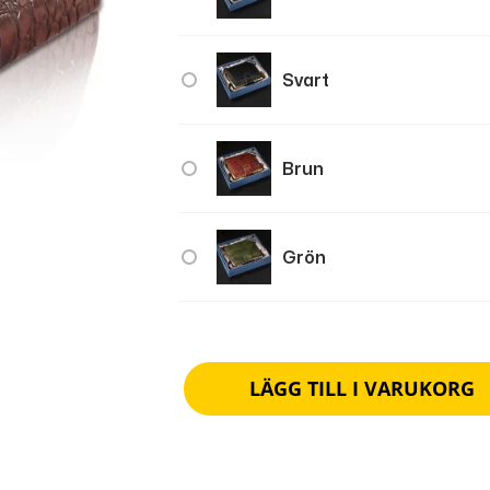
Svart
Brun
Grön
LÄGG TILL I VARUKORG