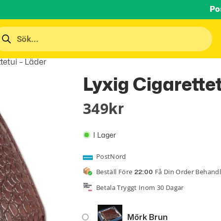
Po
tetui – Läder
Lyxig Cigarettet
349
Kr
I Lager
PostNord
Beställ Före
Få Din Order Behand
22:00
Betala Tryggt Inom 30 Dagar
Mörk Brun