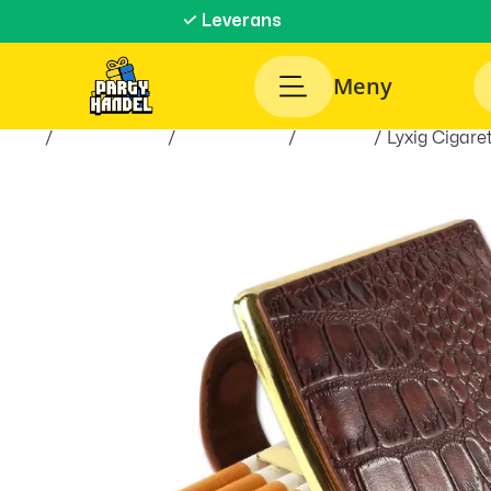
✓ Leverans
Meny
Hem
/
Roliga Prylar
/
Accessoarer
/
Tändare
/ Lyxig Cigaret