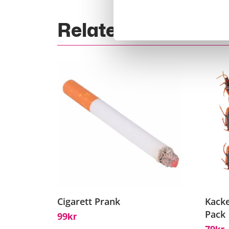
Relaterade Produk
Cigarett Prank
Kacke
Pack
99
Kr