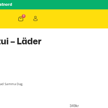
stnord
ui – Läder
lad Samma Dag.
349
kr