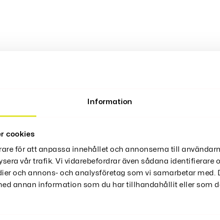
örstklassig Tobakshanteringsupplevelse. Elegant Design Me
arrer.Finns I Svart, Brun, Mörkbrun Och Grön, Detta Stil
Information
r cookies
rare för att anpassa innehållet och annonserna till användarn
ysera vår trafik. Vi vidarebefordrar även sådana identifierare
edier och annons- och analysföretag som vi samarbetar med. D
d annan information som du har tillhandahållit eller som de