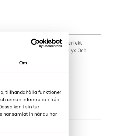
d Högkvalitativ Metallram, Perfekt
fulla Cigarettetui Kombinerar Lyx Och
Om
a, tillhandahålla funktioner
 och annan information från
essa kan i sin tur
 har samlat in när du har