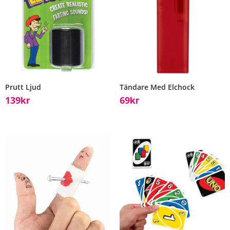
Prutt Ljud
Tändare Med Elchock
139
69
Kr
Kr