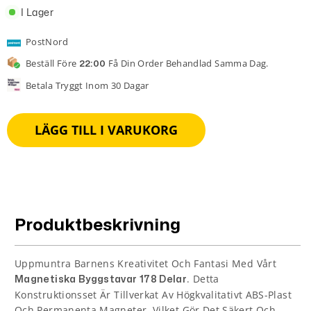
I Lager
PostNord
Beställ Före
Få Din Order Behandlad Samma Dag.
22:00
Betala Tryggt Inom 30 Dagar
LÄGG TILL I VARUKORG
Produktbeskrivning
Uppmuntra Barnens Kreativitet Och Fantasi Med Vårt
. Detta
Magnetiska Byggstavar 178 Delar
Konstruktionsset Är Tillverkat Av Högkvalitativt ABS-Plast
Och Permanenta Magneter, Vilket Gör Det Säkert Och