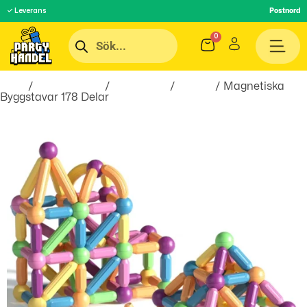
✓ Leverans
Postnord
Hem
/
Roliga Prylar
/
Spel & Lek
/
Pussel
/ Magnetiska
Byggstavar 178 Delar