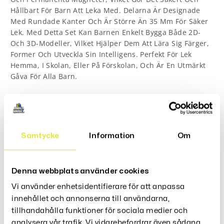
Hållbart För Barn Att Leka Med. Delarna Är Designade
Med Rundade Kanter Och Är Större Än 35 Mm För Säker
Lek. Med Detta Set Kan Barnen Enkelt Bygga Både 2D-
Och 3D-Modeller, Vilket Hjälper Dem Att Lära Sig Färger,
Former Och Utveckla Sin Intelligens. Perfekt För Lek
Hemma, I Skolan, Eller På Förskolan, Och Är En Utmärkt
Gåva För Alla Barn.
Funktioner:
: Tillverkat av ABS-plast och
Hög Kvalitet
permanenta magneter för säker och hållbar lek.
Samtycke
Information
Om
: Bygg både 2D- och 3D-
Kreativt Byggande
modeller för att stimulera barnens fantasi och
kreativitet.
Denna webbplats använder cookies
: Hjälper barn att identifiera
Pedagogiskt Leksak
Vi använder enhetsidentifierare för att anpassa
färger och former, och främjar
innehållet och annonserna till användarna,
intelligensutveckling.
tillhandahålla funktioner för sociala medier och
: Alla delar är större än 35 mm och har
Säker Lek
analysera vår trafik. Vi vidarebefordrar även sådana