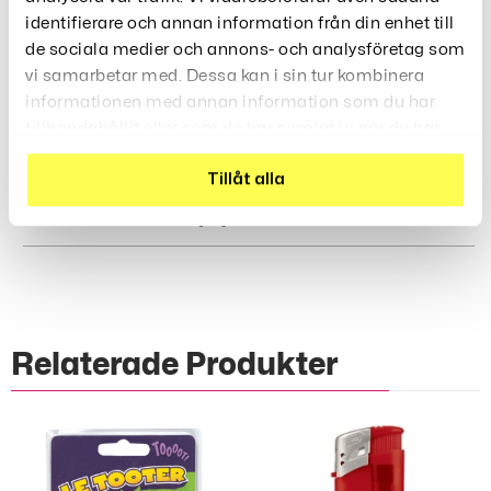
rundade kanter för säkerhet.
identifierare och annan information från din enhet till
: En fantastisk present till barn som
de sociala medier och annons- och analysföretag som
Perfekt Gåva
älskar att bygga och skapa.
vi samarbetar med. Dessa kan i sin tur kombinera
informationen med annan information som du har
Gör Lärande Roligt Med Våra Magnetiska Byggstavar.
tillhandahållit eller som de har samlat in när du har
Beställ Nu Och Låt Barnens Fantasi Ta Form!
använt deras tjänster.
Tillåt alla
Recensioner (0)
Relaterade Produkter