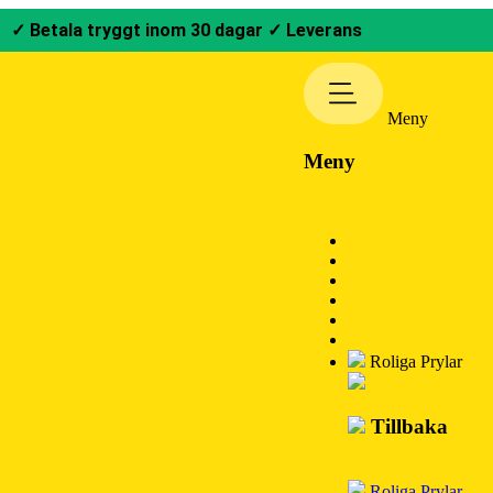
✓ Betala tryggt inom 30 dagar
✓ Leverans
Meny
Meny
Roliga Prylar
Tillbaka
Roliga Prylar