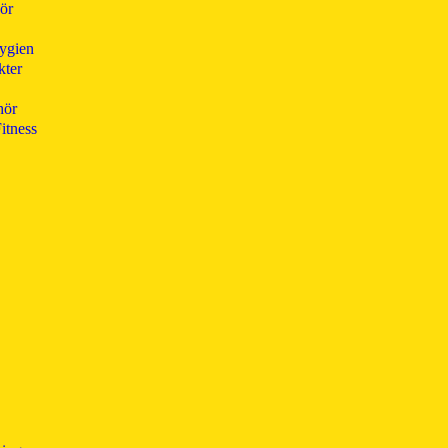
hör
ygien
kter
hör
itness