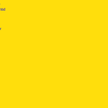
r
itid
r