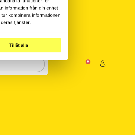
andahålla funktioner för
n information från din enhet
 tur kombinera informationen
deras tjänster.
Tillåt alla