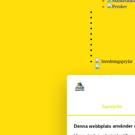
Maskeradkl
Peruker
Inredningsprylar
Tillbaka
Inredningsprylar
Hem & Hus
Samtycke
Affischer-P
Bartillbehör
Gaming ru
Denna webbplats använder 