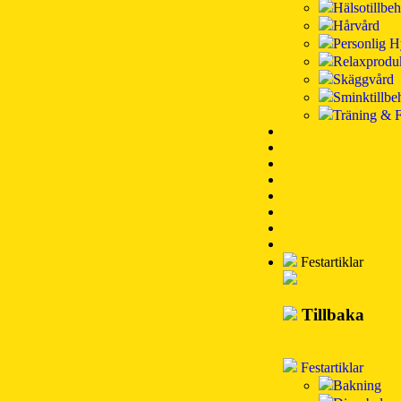
Hälsotillbe
Hårvård
Personlig H
Relaxprodu
Skäggvård
Sminktillbe
Träning & F
Festartiklar
Tillbaka
Festartiklar
Bakning