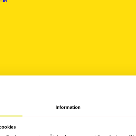
äder
håll
Information
osters
m
cookies