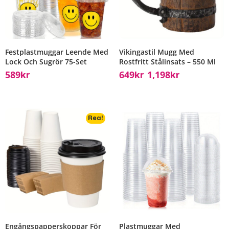
Festplastmuggar Leende Med
Vikingastil Mugg Med
Lock Och Sugrör 75-Set
Rostfritt Stålinsats – 550 Ml
589
649
1,198
Kr
Kr
Kr
–
Rea!
Engångspapperskoppar För
Plastmuggar Med