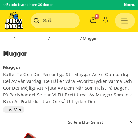
✓ Betala tryggt inom 30 dagar
Klarna.
Hem
/
Inredningsprylar
/
Hem & Hushåll
/ Muggar
Muggar
Muggar
Kaffe, Te Och Din Personliga Stil Muggar Är En Oumbärlig
Del Av Vår Vardag. De Håller Våra Favoritdrycker Varma Och
Gör Det Möjligt Att Njuta Av Dem När Som Helst På Dagen.
På Partyhandel.se Har Vi Ett Brett Urval Av Muggar Som Inte
Bara Är Praktiska Utan Också Uttrycker Din...
Läs Mer