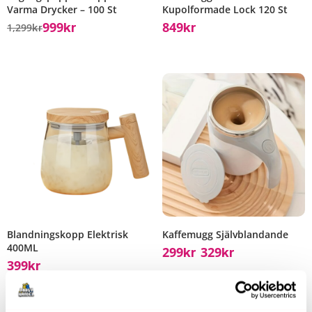
Varma Drycker – 100 St
Kupolformade Lock 120 St
999
849
1,299
Kr
Kr
Kr
Blandningskopp Elektrisk
Kaffemugg Självblandande
400ML
299
329
Kr
Kr
–
399
Kr