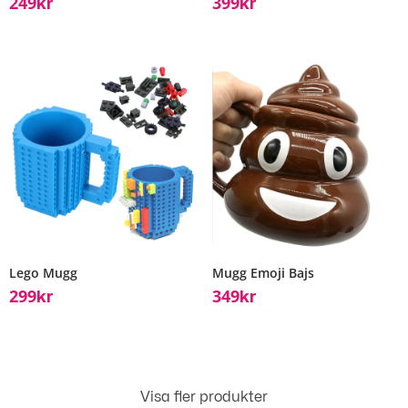
249
399
Kr
Kr
Lego Mugg
Mugg Emoji Bajs
299
349
Kr
Kr
Visa fler produkter