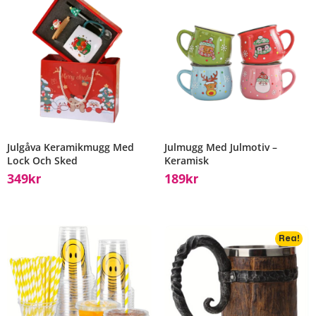
Julgåva Keramikmugg Med
Julmugg Med Julmotiv –
Lock Och Sked
Keramisk
349
189
Kr
Kr
Rea!