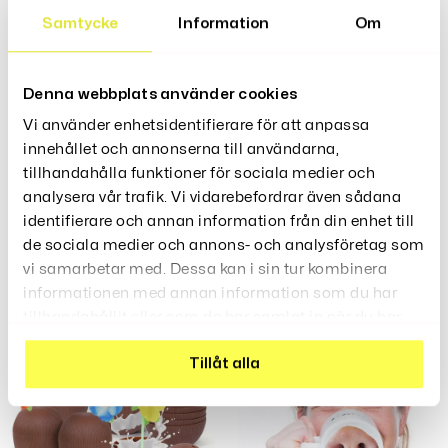
Samtycke
Information
Om
Denna webbplats använder cookies
Vi använder enhetsidentifierare för att anpassa
innehållet och annonserna till användarna,
tillhandahålla funktioner för sociala medier och
analysera vår trafik. Vi vidarebefordrar även sådana
identifierare och annan information från din enhet till
Kaffemugg – Kameraobjektiv
Kopparvärmare – USB
de sociala medier och annons- och analysföretag som
249
229
249
Kr
Kr
Kr
–
vi samarbetar med. Dessa kan i sin tur kombinera
informationen med annan information som du har
tillhandahållit eller som de har samlat in när du har
använt deras tjänster.
Tillåt alla