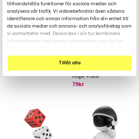
tillhandahålla funktioner för sociala medier och
analysera vår trafik. Vi vidarebefordrar även sådana
Rea!
Diktafon USB-Minne
identifierare och annan information från din enhet till
249
379
Kr
Kr
de sociala medier och annons- och analysföretag som
vi samarbetar med. Dessa kan i sin tur kombinera
informationen med annan information som du har
tillhandahållit eller som de har samlat in när du har
använt deras tjänster.
Tillåt alla
Finger Prank
79
Kr