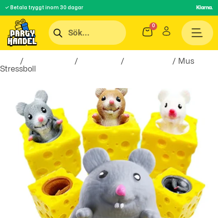
✓ Betala tryggt inom 30 dagar
Klarna.
Hem
/
Roliga Prylar
/
Spel & Lek
/
Stressbollar
/ Mus
Stressboll