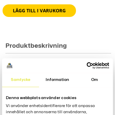
LÄGG TILL I VARUKORG
Produktbeskrivning
Recensioner (0)
Samtycke
Information
Om
Denna webbplats använder cookies
Relaterade Produkter
Vi använder enhetsidentifierare för att anpassa
innehållet och annonserna till användarna,