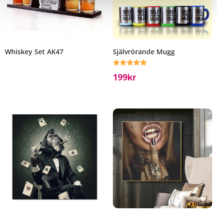
Whiskey Set AK47
Självrörande Mugg
Betygsatt
199
Kr
5.00
av 5