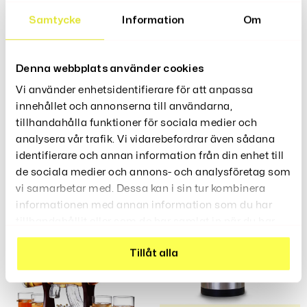
Material:ceramic
Samtycke
Information
Om
capacity:380ml
Denna webbplats använder cookies
Recensioner (0)
Vi använder enhetsidentifierare för att anpassa
innehållet och annonserna till användarna,
tillhandahålla funktioner för sociala medier och
analysera vår trafik. Vi vidarebefordrar även sådana
identifierare och annan information från din enhet till
de sociala medier och annons- och analysföretag som
Relaterade Produkter
vi samarbetar med. Dessa kan i sin tur kombinera
informationen med annan information som du har
tillhandahållit eller som de har samlat in när du har
använt deras tjänster.
Tillåt alla