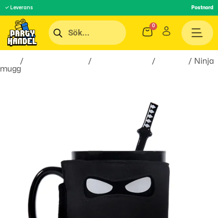
✓ Leverans
Postnord
Hem
/
Inredningsprylar
/
Hem & Hushåll
/
Muggar
/ Ninja
mugg