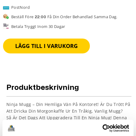
PostNord
Beställ Före
Få Din Order Behandlad Samma Dag.
22:00
Betala Tryggt Inom 30 Dagar
LÄGG TILL I VARUKORG
Produktbeskrivning
Ninja Mugg – Din Hemliga Vän På Kontoret! Är Du Trött På
Att Dricka Din Morgonkaffe Ur En Tråkig, Vanlig Mugg?
Så Är Det Dags Att Uppgradera Till En Ninja Mug! Denna
Mugg Är Inte Bara Snygg Och Cool, Den Har Också En
Hemlig Fördel Som Du Kommer Att Älska.