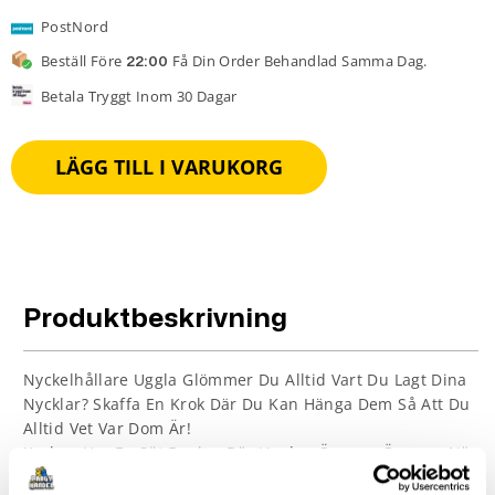
PostNord
Beställ Före
Få Din Order Behandlad Samma Dag.
22:00
Betala Tryggt Inom 30 Dagar
LÄGG TILL I VARUKORG
Produktbeskrivning
Nyckelhållare Uggla Glömmer Du Alltid Vart Du Lagt Dina
Nycklar? Skaffa En Krok Där Du Kan Hänga Dem Så Att Du
Alltid Vet Var Dom Är!
Kroken Har En Söt Design Där Ugglan Öppnar Ögonen När
Du Hänger Något På Kroken Och Blundar När Kroken Är