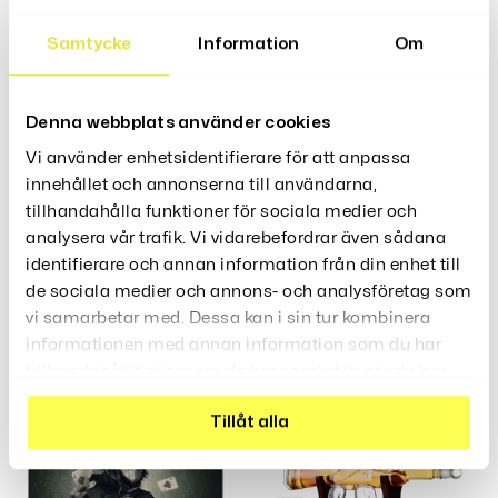
Tom.
Samtycke
Information
Om
Storlek: ca 6 cm
Färg: Vit
Denna webbplats använder cookies
Vi använder enhetsidentifierare för att anpassa
Recensioner (0)
innehållet och annonserna till användarna,
tillhandahålla funktioner för sociala medier och
analysera vår trafik. Vi vidarebefordrar även sådana
identifierare och annan information från din enhet till
de sociala medier och annons- och analysföretag som
Relaterade Produkter
vi samarbetar med. Dessa kan i sin tur kombinera
informationen med annan information som du har
tillhandahållit eller som de har samlat in när du har
använt deras tjänster.
Tillåt alla