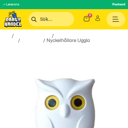
✓ Leverans
Postnord
Hem
/
Inredningsprylar
/
Hem &
Hushåll
/
Förvaring
/ Nyckelhållare Uggla