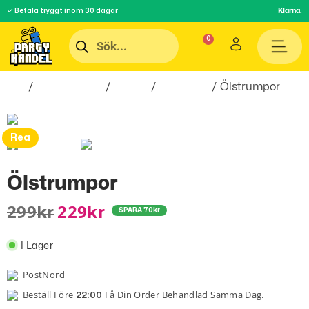
✓ Betala tryggt inom 30 dagar
Klarna.
Hem
/
Roliga Prylar
/
Kläder
/
Strumpor
/ Ölstrumpor
Rea
Ölstrumpor
299
229
Kr
Kr
SPARA
70
kr
I Lager
PostNord
Beställ Före
Få Din Order Behandlad Samma Dag.
22:00