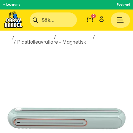
✓ Leverans
Postnord
Hem
/
Inredningsprylar
/
Hem & Hushåll
/
Till
Köket
/ Plastfolieavrullare – Magnetisk