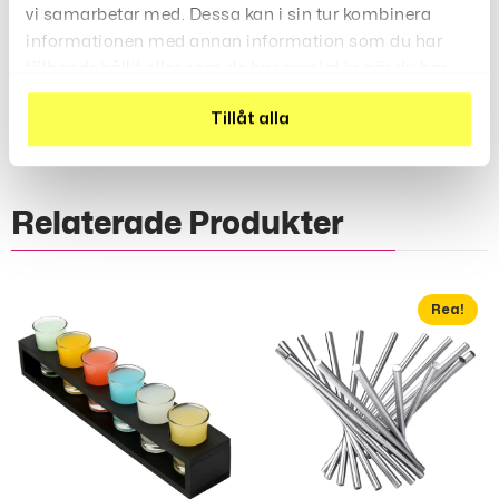
vi samarbetar med. Dessa kan i sin tur kombinera
informationen med annan information som du har
Recensioner (0)
tillhandahållit eller som de har samlat in när du har
använt deras tjänster.
Tillåt alla
Relaterade Produkter
Rea!