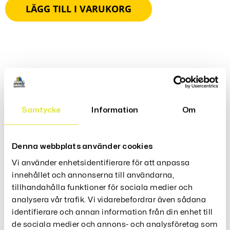
LÄGG TILL I VARUKORG
Produktbeskrivning
Plastfolieavrullare – Magnetisk, Är Den Perfekta Lösningen
Samtycke
Information
Om
För Enkel Hantering Av Plastfolie I Köket. Med Sin
Magnetiska Botten Kan Den Enkelt Fästas På
Kylskåpsdörren Eller Andra Metalliska Ytor För Praktisk
Denna webbplats använder cookies
Förvaring.
Den Har Även En Inbyggd Skärare För Att Enkelt Klippa Av
Vi använder enhetsidentifierare för att anpassa
Folien. Denna Avrullare Är Ett Oumbärligt Köksredskap
innehållet och annonserna till användarna,
För Att Göra Din Matlagning Mer Effektiv Och Bekväm.
tillhandahålla funktioner för sociala medier och
analysera vår trafik. Vi vidarebefordrar även sådana
Material: ABS
identifierare och annan information från din enhet till
Storlek: 38-6-5cm
de sociala medier och annons- och analysföretag som