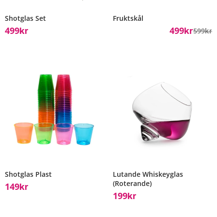
Shotglas Set
Fruktskål
499
499
599
Kr
Kr
Kr
Shotglas Plast
Lutande Whiskeyglas
(Roterande)
149
Kr
199
Kr