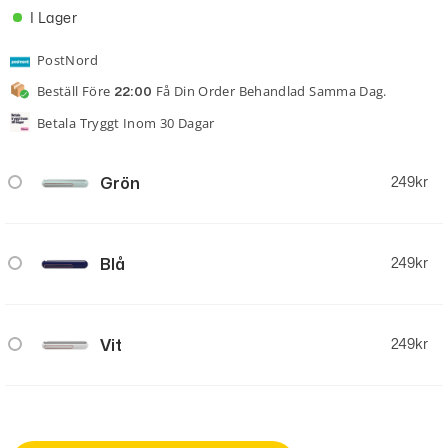
I Lager
PostNord
Beställ Före
Få Din Order Behandlad Samma Dag.
22:00
Betala Tryggt Inom 30 Dagar
Grön
249
kr
Blå
249
kr
Vit
249
kr