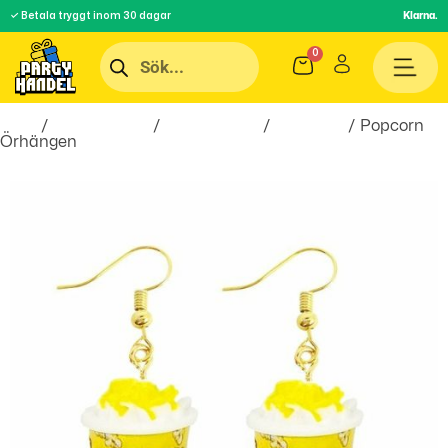
✓ Betala tryggt inom 30 dagar
Klarna.
Hem
/
Roliga Prylar
/
Accessoarer
/
Smycken
/ Popcorn
Örhängen