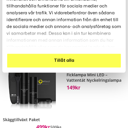
tillhandahålla funktioner för sociala medier och
analysera vår trafik. Vi vidarebefordrar även sådana
identifierare och annan information från din enhet till
de sociala medier och annons- och analysföretag som
vi samarbetar med. Dessa kan i sin tur kombinera
Relaterade Produkter
informationen med annan information som du har
tillhandahållit eller som de har samlat in när du har
använt deras tjänster.
Tillåt alla
Rea!
Ficklampa Mini LED –
Vattentät Nyckelringslampa
149
Kr
Skäggtillväxt Paket
499
599
Kr
Kr