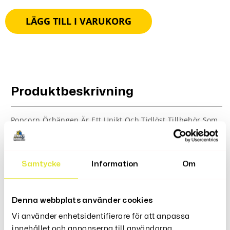
LÄGG TILL I VARUKORG
Produktbeskrivning
Popcorn Örhängen Är Ett Unikt Och Tidlöst Tillbehör Som
Har Varit Populärt I Decennier. Dessa Örhängen Är Ett
Utmärkt Val För Den Som
Önskar Ett Sofistikerat Och Stilfullt Tillbehör.
Paketat Inkluderar
Samtycke
Information
Om
1 par örhängen
Denna webbplats använder cookies
Vi använder enhetsidentifierare för att anpassa
Recensioner (0)
innehållet och annonserna till användarna,