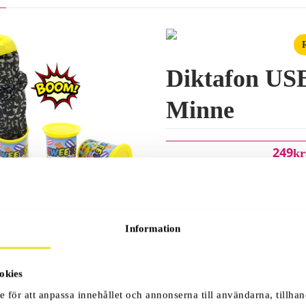
Diktafon US
Minne
249
Kr
disburk
Information
ank
okies
e för att anpassa innehållet och annonserna till användarna, tillhan