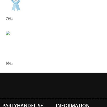
Prisrosett - Blå Daddy to be
79
kr
Halsbandskamera Mini 1080P HD WiFi -
Endast 8G-kort
99
kr
PARTYHANDEL.SE
INFORMATION