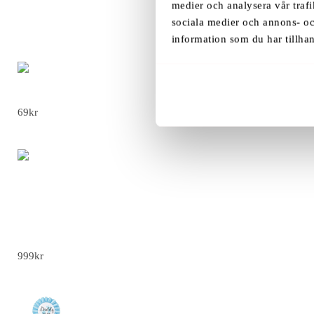
59
Kr
medier och analysera vår trafi
sociala medier och annons- o
information som du har tillhan
Blå Bebisflaska Ballongvikt
69
kr
Julklubbor Papperkort - Tomte Designs -
Snögubbe, 400st
999
kr