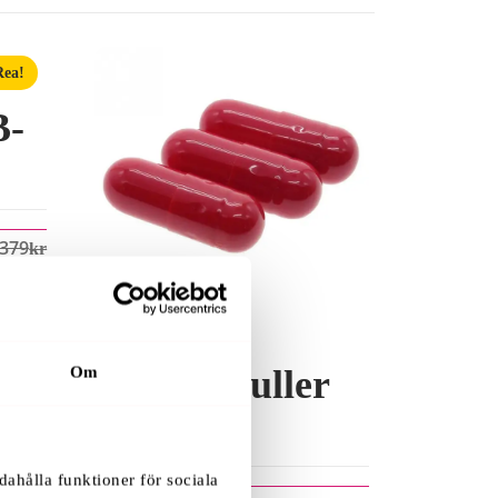
Rea!
B-
379
Kr
Blodampuller
Om
3-Pack
dahålla funktioner för sociala