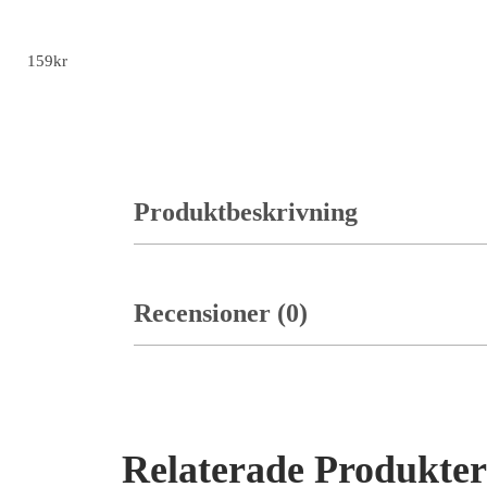
Guldig Dollarhalskedja med Hängsmycke - B
159
kr
Produktbeskrivning
Recensioner (0)
Relaterade Produkter