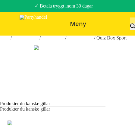
✓ Betala tryggt inom 30 dagar
Meny
Hem
/
Roliga Prylar
/
Spel & Lek
/
Sällskapsspel
/ Quiz Box Sport
Produkter du kanske gillar
Produkter du kanske gillar