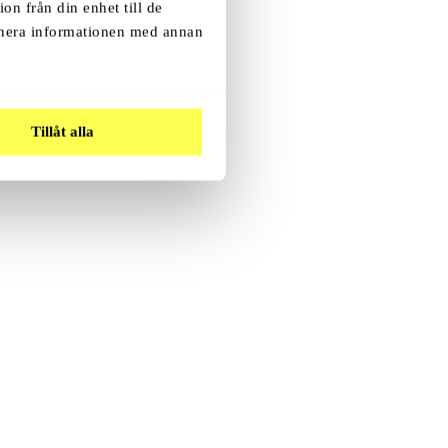
49
Kr
on från din enhet till de
inera informationen med annan
.
Tillåt alla