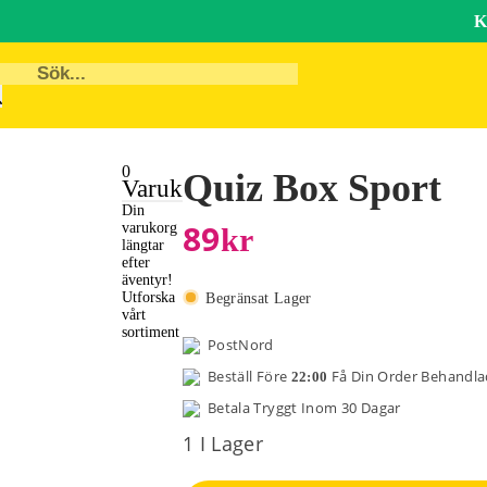
K
0
Quiz Box Sport
Varukorg
Din
89
varukorg
Kr
längtar
efter
äventyr!
Utforska
Begränsat Lager
vårt
sortiment
PostNord
Beställ Före
Få Din Order Behandl
22:00
Betala Tryggt Inom 30 Dagar
1 I Lager