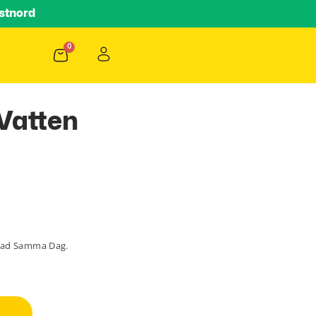
stnord
Vatten
lad Samma Dag.