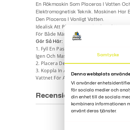
En Rökmaskin Som Placeras I Vatten Oc
Elektromagnetisk Teknik. Maskinen Har E
Den Placeras I Vanligt Vatten.
Idealisk Att Placera I En Kittel Med Vatt
För Både Människor Och Djur.
Gör Så Här:
1. Fyll En Passande Skål Med Ca 5-6 Cm 
Samtycke
Igen Och Maskinen Blir Förstörd).
2. Placera Den På Ett Oömt Underlag Då 
3. Koppla In Adaptern I Eluttaget Och Pla
Denna webbplats använde
Vattnet För Att Röken Ska Bildas.
Vi använder enhetsidentifie
för sociala medier och anal
Recensioner (0)
din enhet till de sociala m
kombinera informationen me
använt deras tjänster.