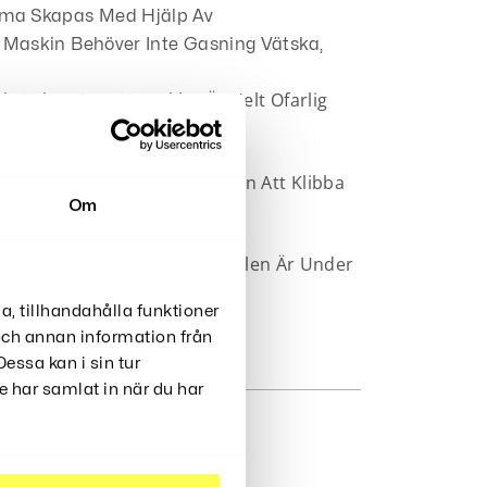
mma Skapas Med Hjälp Av
a Maskin Behöver Inte Gasning Vätska,
Och Röken Som Utvecklas Är Helt Ofarlig
å Membranet Som Skapar Ångan Att Klibba
Om
varta Bågen På Den Silvriga Delen Är Under
a, tillhandahålla funktioner
 och annan information från
essa kan i sin tur
 har samlat in när du har