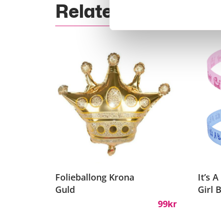
Relaterade Produk
Folieballong Krona
It’s A
Guld
Girl 
99
Kr