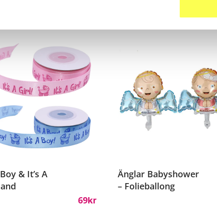
ter
 Boy & It’s A
Änglar Babyshower
Band
– Folieballong
69
Kr