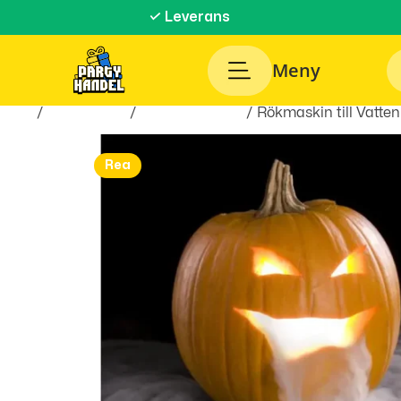
✓ Leverans
Meny
Hem
/
Festartiklar
/
Discobelysning
/ Rökmaskin till Vatten
Rea