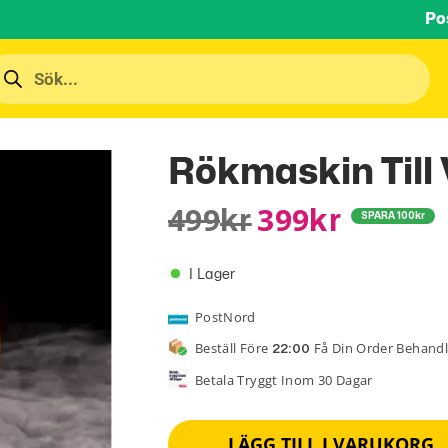
Po
Rökmaskin Till 
499
399
Kr
Kr
SPARA
100
kr
I Lager
PostNord
Beställ Före
Få Din Order Behand
22:00
Betala Tryggt Inom 30 Dagar
LÄGG TILL I VARUKORG