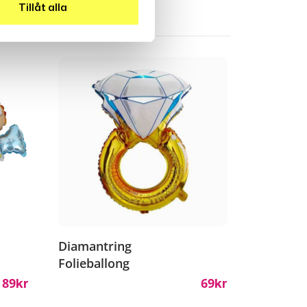
Tillåt alla
Diamantring
Folieballong
89
69
Kr
Kr