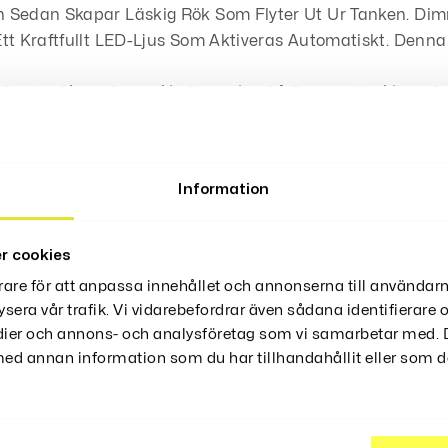
h Sedan Skapar Läskig Rök Som Flyter Ut Ur Tanken. Di
tt Kraftfullt LED-Ljus Som Aktiveras Automatiskt. Denn
en För Att Skapa En Läskig Stämning På Festen. Maskinen 
Vatten. (Obs! Använd Enbart Vatten, Annan Vätska Kan F
Information
Det Kan Hamna Lite Fukt Bredvid Skålen.
cera Den Runda Delen I Vattnet. Det Är Viktigt Att Den S
r cookies
rare för att anpassa innehållet och annonserna till användarn
ysera vår trafik. Vi vidarebefordrar även sådana identifierare
edier och annons- och analysföretag som vi samarbetar med. D
d annan information som du har tillhandahållit eller som de