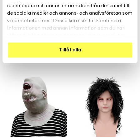
249
Kr
identifierare och annan information från din enhet till
de sociala medier och annons- och analysföretag som
vi samarbetar med. Dessa kan i sin tur kombinera
informationen med annan information som du har
tillhandahållit eller som de har samlat in när du har
använt deras tjänster.
Elvis Presley Peruk
Tillåt alla
299
Kr