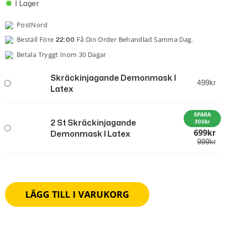
I Lager
PostNord
Beställ Före
Få Din Order Behandlad Samma Dag.
22:00
Betala Tryggt Inom 30 Dagar
Skräckinjagande Demonmask I
499
kr
Latex
SPARA
2 St Skräckinjagande
300kr
699
Kr
Demonmask I Latex
999
kr
LÄGG TILL I VARUKORG