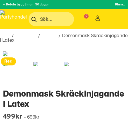
✓ Betala tryggt inom 30 dagar
Klarna.
Hem
/
Maskerad
/
Masker
/ Demonmask Skräckinjagande
i Latex
Rea
Demonmask Skräckinjagande
I Latex
499
Kr
–
699
Kr