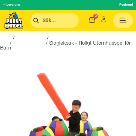
✓ Leverans
Postnord
Hem
/
Roliga Prylar
/
Spel &
Lek
/
Sällskapsspel
/ Slagleksak – Roligt Utomhusspel för
Barn