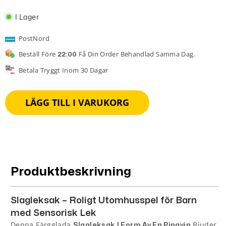
I Lager
PostNord
Beställ Före
Få Din Order Behandlad Samma Dag.
22:00
Betala Tryggt Inom 30 Dagar
LÄGG TILL I VARUKORG
Produktbeskrivning
Slagleksak – Roligt Utomhusspel för Barn
med Sensorisk Lek
Denna Färgglada
Bjuder
Slagleksak I Form Av En Pingvin