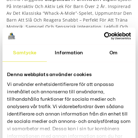
På Interaktiv Och Aktiv Lek För Barn Över 2 År. Inspirerad
Av Det Klassiska “Whack-A-Mole”-Spelet, Uppmuntrar Den
Barn Att Slå Och Reagera Snabbt – Perfekt För Att Träna
Motorik, Samspel Och Sensorisk Integration. Lekfull Och
Energisk Aktivitet Som Passar Både Inne Och Ute.
Tillverkad I Mjukt Skumgummi Och Tyg För Säker Lek, Med
En Höjd På 60 Cm Som Gör Den Lagom Stor För Små
Samtycke
Information
Om
Händer Att Hantera. En Underhållande Och Trygg Leksak
Som Lockar Till Rörelse Och Skratt!
Specifikationer:
Denna webbplats använder cookies
Material: Skumgummi + Tyg
Vi använder enhetsidentifierare för att anpassa
Höjd: 60 Cm
innehållet och annonserna till användarna,
Färg: Som På Bild
tillhandahålla funktioner för sociala medier och
Rekommenderad Ålder: Från 24 Månader
analysera vår trafik. Vi vidarebefordrar även sådana
Förpackning: 1 St Slagleksak
identifierare och annan information från din enhet till
de sociala medier och annons- och analysföretag som
vi samarbetar med. Dessa kan i sin tur kombinera
Recensioner (0)
informationen med annan information som du har