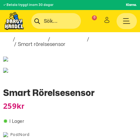
✓ Betala tryggt inom 30 dagar
Klarna.
Hem
/
Roliga Prylar
/
Hobby & Fritid
/
Smarta
saker
/ Smart rörelsesensor
Smart Rörelsesensor
259
Kr
I Lager
PostNord