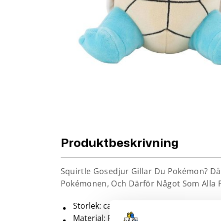
Produktbeskrivning
Squirtle Gosedjur Gillar Du Pokémon? Då Ä
Pokémonen, Och Därför Något Som Alla P
Storlek: ca 23 cm
Material: Plysch