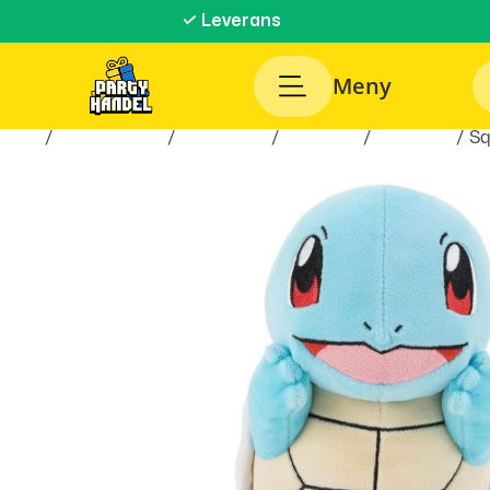
✓ Leverans
Meny
Hem
/
Roliga Prylar
/
Spel & Lek
/
Leksaker
/
Gosedjur
/ Sq