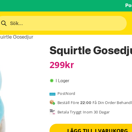
Po
uirtle Gosedjur
Squirtle Gosedj
299
Kr
I Lager
PostNord
Beställ Före
Få Din Order Behand
22:00
Betala Tryggt Inom 30 Dagar
LÄGG TILL I VARUKORG