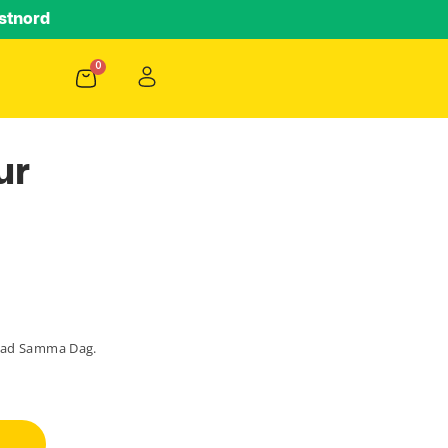
stnord
ur
lad Samma Dag.