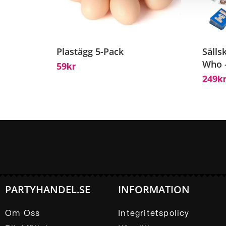
Plastägg 5-Pack
Sälls
Who 
59
Kr
249
K
PARTYHANDEL.SE
INFORMATION
Om Oss
Integritetspolicy