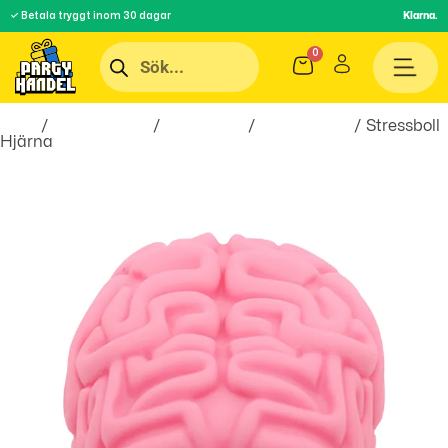
✓ Betala tryggt inom 30 dagar
Klarna.
Hem
/
Roliga Prylar
/
Spel & Lek
/
Stressbollar
/ Stressboll
Hjärna