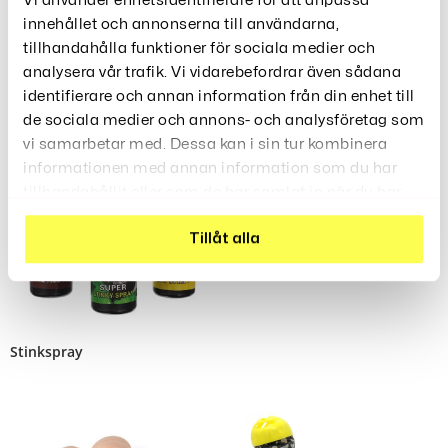
Vi använder enhetsidentifierare för att anpassa
innehållet och annonserna till användarna,
tillhandahålla funktioner för sociala medier och
Relaterade Produkter
analysera vår trafik. Vi vidarebefordrar även sådana
identifierare och annan information från din enhet till
de sociala medier och annons- och analysföretag som
vi samarbetar med. Dessa kan i sin tur kombinera
Uno
informationen med annan information som du har
139
Kr
tillhandahållit eller som de har samlat in när du har
använt deras tjänster.
Tillåt alla
Stinkspray