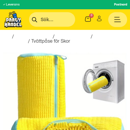
✓ Leverans
Postnord
Hem
/
Inredningsprylar
/
Hem & Hushåll
/
Till
Badrummet
/ Tvättpåse för Skor