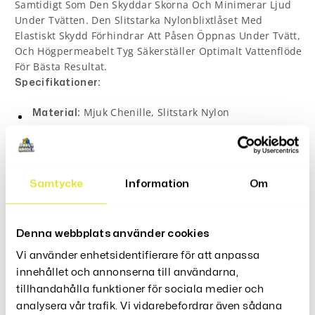
Samtidigt Som Den Skyddar Skorna Och Minimerar Ljud
Under Tvätten. Den Slitstarka Nylonblixtlåset Med
Elastiskt Skydd Förhindrar Att Påsen Öppnas Under Tvätt,
Och Högpermeabelt Tyg Säkerställer Optimalt Vattenflöde
För Bästa Resultat.
Specifikationer:
Mjuk Chenille, Slitstark Nylon
Material:
Ca 39,1 X 19 Cm
Storlek:
Sneakers, Tennisskor, Tygskor, Casualskor
Passar:
Och Mer
Gul Påse Med Slumpmässigt Vit Eller Blå
Färg:
Samtycke
Information
Om
Dragkedja
Funktioner:
Denna webbplats använder cookies
360° Stötdämpande Inre Fibrer
Vi använder enhetsidentifierare för att anpassa
Brusreducerande Material
innehållet och annonserna till användarna,
Slitstark Dragkedja Med Skydd
tillhandahålla funktioner för sociala medier och
Skyddar Och Rengör Skorna Effektivt
analysera vår trafik. Vi vidarebefordrar även sådana