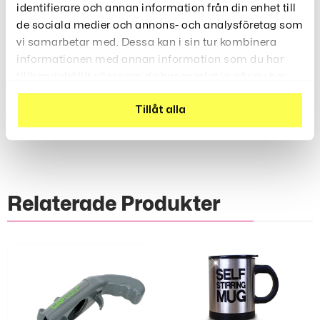
Återanvändbar Och Maskintvättbar
identifierare och annan information från din enhet till
de sociala medier och annons- och analysföretag som
vi samarbetar med. Dessa kan i sin tur kombinera
Perfekt För Dig Som Vill Spara Tid, Få Rena Skor Och
informationen med annan information som du har
Undvika Slitage Från Traditionell Handtvätt.
tillhandahållit eller som de har samlat in när du har
använt deras tjänster.
Recensioner (0)
Tillåt alla
Relaterade Produkter