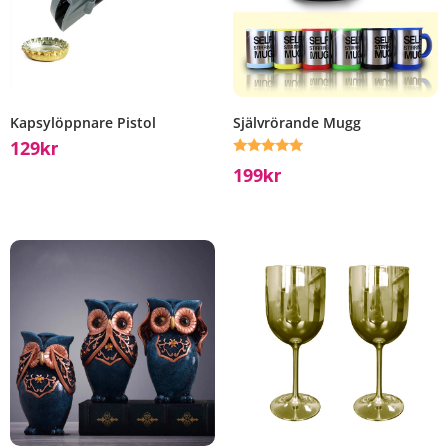
Kapsylöppnare Pistol
Självrörande Mugg
129
Kr
Betygsatt
199
Kr
5.00
av 5