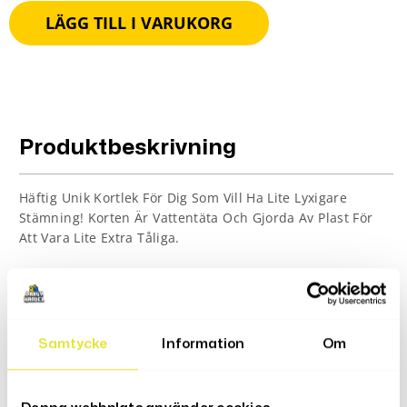
LÄGG TILL I VARUKORG
Produktbeskrivning
Häftig Unik Kortlek För Dig Som Vill Ha Lite Lyxigare
Stämning! Korten Är Vattentäta Och Gjorda Av Plast För
Att Vara Lite Extra Tåliga.
54 kort ingår.
Material: Plast
Samtycke
Information
Om
Recensioner (0)