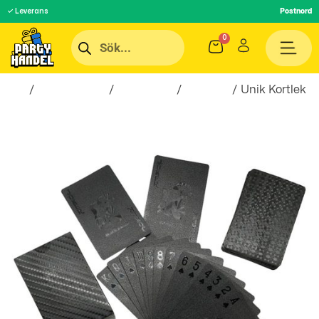
✓ Leverans
Postnord
Hem
/
Roliga Prylar
/
Spel & Lek
/
Kortspel
/ Unik Kortlek