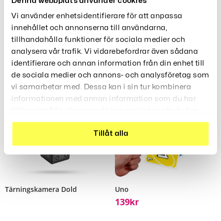
Denna webbplats använder cookies
Vi använder enhetsidentifierare för att anpassa
innehållet och annonserna till användarna,
tillhandahålla funktioner för sociala medier och
Relaterade Produkter
analysera vår trafik. Vi vidarebefordrar även sådana
identifierare och annan information från din enhet till
de sociala medier och annons- och analysföretag som
vi samarbetar med. Dessa kan i sin tur kombinera
informationen med annan information som du har
tillhandahållit eller som de har samlat in när du har
använt deras tjänster.
Tillåt alla
Tärningskamera Dold
Uno
139
Kr