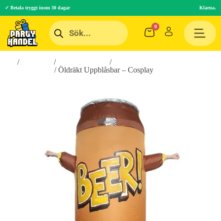
✓ Betala tryggt inom 30 dagar
Klarna.
Hem
/
Maskerad
/
Maskeradkläder
/
Uppblåsbara
Maskeraddräkter
/ Öldräkt Uppblåsbar – Cosplay