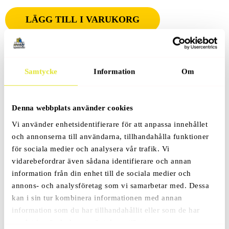
LÄGG TILL I VARUKORG
Samtycke
Information
Om
Produktbeskrivning
Denna webbplats använder cookies
Vi använder enhetsidentifierare för att anpassa innehållet
Recensioner (0)
och annonserna till användarna, tillhandahålla funktioner
för sociala medier och analysera vår trafik. Vi
vidarebefordrar även sådana identifierare och annan
information från din enhet till de sociala medier och
annons- och analysföretag som vi samarbetar med. Dessa
kan i sin tur kombinera informationen med annan
Relaterade Produkter
information som du har tillhandahållit eller som de har
samlat in när du har använt deras tjänster.