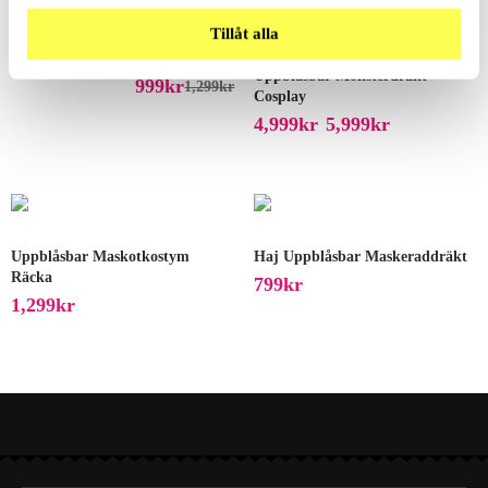
Tillåt alla
Rea!
Uppblåsbar Dräkt Häst
Uppblåsbar Monsterdräkt –
999
Kr
1,299
Kr
Cosplay
4,999
Kr
5,999
Kr
–
Uppblåsbar Maskotkostym
Haj Uppblåsbar Maskeraddräkt
Räcka
799
Kr
1,299
Kr