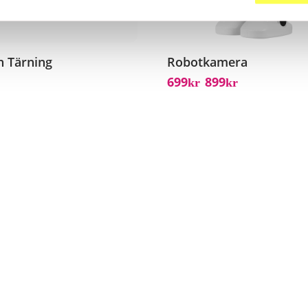
n Tärning
Robotkamera
699
899
Kr
Kr
–