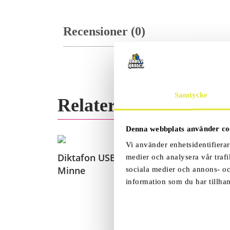
Recensioner (0)
Samtycke
Relaterade Produkter
Denna webbplats använder co
Vi använder enhetsidentifierar
Rea!
Diktafon USB-
medier och analysera vår trafi
Minne
sociala medier och annons- o
information som du har tillhan
249
379
Kr
Kr