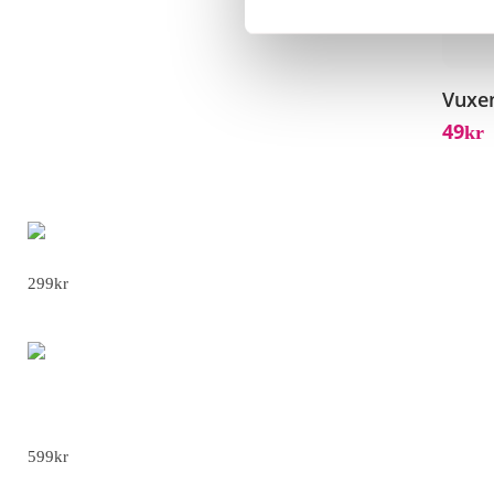
Vuxe
49
Kr
Karaoke Mikrofon - 1
299
kr
Dryckespropeller 3/4/5 Set - 310mm 4 Set
599
kr