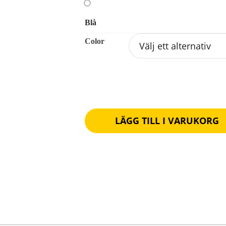
Blå
Color
LÄGG TILL I VARUKORG