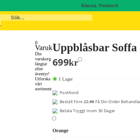
Klarna.
Postnord
0
Uppblåsbar Soffa
Varukorg
Din
699
varukorg
Kr
längtar
efter
äventyr!
Utforska
I Lager
vårt
sortiment
PostNord
Beställ Före
Få Din Order Behandl
22:00
Betala Tryggt Inom 30 Dagar
Orange