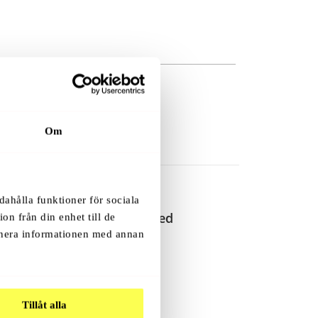
Om
dahålla funktioner för sociala
Lögndetektor Med
on från din enhet till de
Elchock
inera informationen med annan
.
Tillåt alla