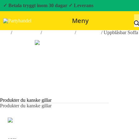
✓ Betala tryggt inom 30 dagar
✓ Leverans
Meny
Hem
/
Roliga Prylar
/
Hobby & Fritid
/
På stranden
/ Uppblåsbar Soffa
Produkter du kanske gillar
Produkter du kanske gillar
Piercingpistol med 98 Stålstuds - stiftörhängen
x98 och x98 öronproppar