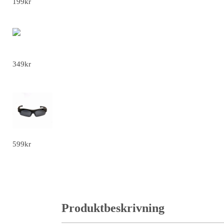
199
kr
Häxdräkt för Flickor - set
349
kr
Dold kamera Solglasögon - solglasögon
599
kr
Produktbeskrivning