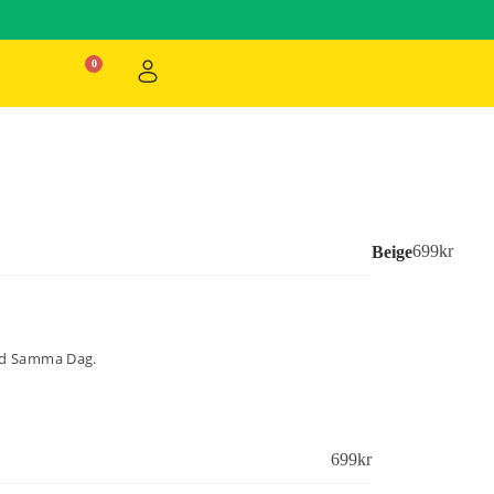
699
kr
Beige
ad Samma Dag.
699
kr