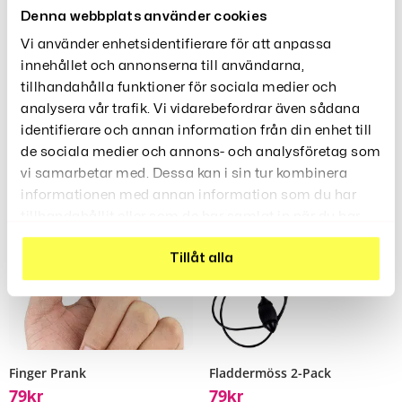
Denna webbplats använder cookies
Vi använder enhetsidentifierare för att anpassa
innehållet och annonserna till användarna,
tillhandahålla funktioner för sociala medier och
analysera vår trafik. Vi vidarebefordrar även sådana
Relaterade Produkter
identifierare och annan information från din enhet till
de sociala medier och annons- och analysföretag som
vi samarbetar med. Dessa kan i sin tur kombinera
informationen med annan information som du har
tillhandahållit eller som de har samlat in när du har
använt deras tjänster.
Tillåt alla
Finger Prank
Fladdermöss 2-Pack
79
79
Kr
Kr