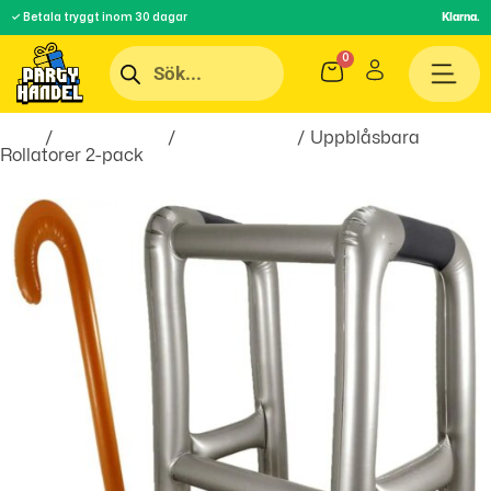
✓ Betala tryggt inom 30 dagar
Klarna.
Hem
/
Roliga Prylar
/
skämtartiklar
/ Uppblåsbara
Rollatorer 2-pack