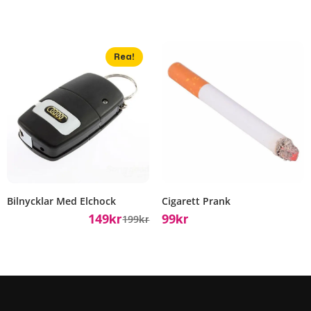
Rea!
Bilnycklar Med Elchock
Cigarett Prank
149
99
199
Kr
Kr
Kr