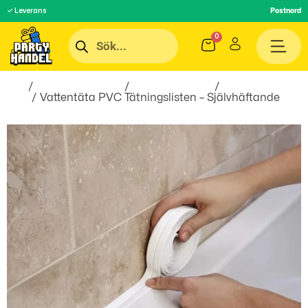
✓ Leverans
Postnord
Hem
/
Inredningsprylar
/
Hem & Hushåll
/
Till
Köket
/ Vattentäta PVC Tätningslisten – Självhäftande