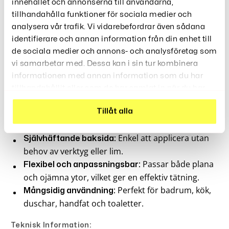
innehållet och annonserna till användarna,
Mögel, Vilket Hjälper Till Att Hålla Dina Ytor Rena Och
tillhandahålla funktioner för sociala medier och
Hygieniska. Den Flexibla Designen Gör Att Den Passar
analysera vår trafik. Vi vidarebefordrar även sådana
Perfekt På Både Plana Och Ojämna Ytor, Vilket
identifierare och annan information från din enhet till
Säkerställer En Tät Försegling Som Skyddar Mot
de sociala medier och annons- och analysföretag som
Vatteninträngning. Finns I Längder På 1 Meter Och 3,2
vi samarbetar med. Dessa kan i sin tur kombinera
Meter, Vilket Gör Den Lämplig För Olika
informationen med annan information som du har
Användningsområden I Hela Ditt Hem.
tillhandahållit eller som de har samlat in när du har
Huvudfunktioner:
använt deras tjänster.
Ger en pålitlig
Tillåt alla
Vattentät och mögelresistent:
försegling som skyddar mot fukt och mögel.
Enkel att applicera utan
Självhäftande baksida:
behov av verktyg eller lim.
Passar både plana
Flexibel och anpassningsbar:
och ojämna ytor, vilket ger en effektiv tätning.
Perfekt för badrum, kök,
Mångsidig användning:
duschar, handfat och toaletter.
Teknisk Information: