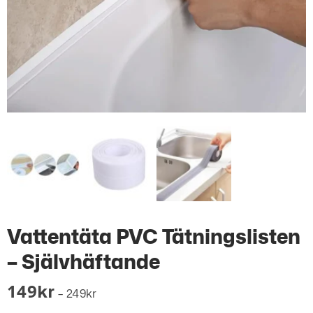
Vattentäta PVC Tätningslisten
– Självhäftande
149
Kr
–
249
Kr