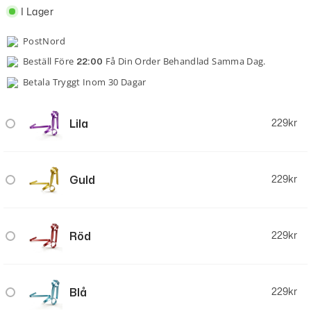
I Lager
PostNord
Beställ Före
Få Din Order Behandlad Samma Dag.
22:00
Betala Tryggt Inom 30 Dagar
Lila
229
kr
Guld
229
kr
Röd
229
kr
Blå
229
kr