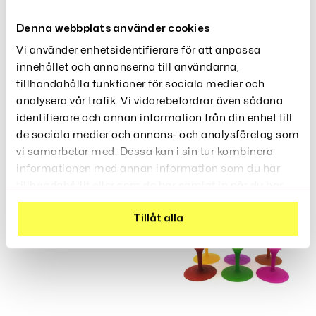
Recensioner (0)
Denna webbplats använder cookies
Vi använder enhetsidentifierare för att anpassa
innehållet och annonserna till användarna,
tillhandahålla funktioner för sociala medier och
analysera vår trafik. Vi vidarebefordrar även sådana
identifierare och annan information från din enhet till
Relaterade Produkter
de sociala medier och annons- och analysföretag som
vi samarbetar med. Dessa kan i sin tur kombinera
informationen med annan information som du har
tillhandahållit eller som de har samlat in när du har
Supergigantiskt Vinglas
använt deras tjänster.
749
Kr
Tillåt alla