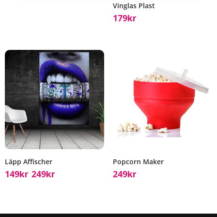
Vinglas Plast
179
Kr
Läpp Affischer
Popcorn Maker
149
249
249
Kr
Kr
Kr
–