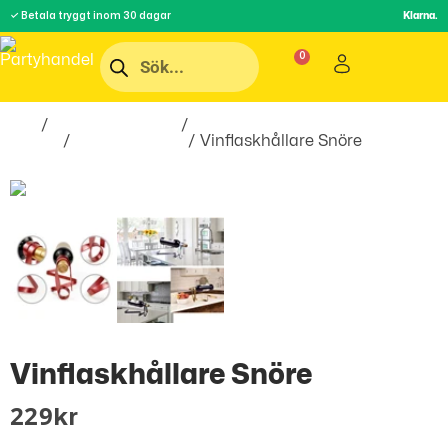
✓ Betala tryggt inom 30 dagar
Klarna.
Hem
/
Inredningsprylar
/
Hem &
Hushåll
/
Heminredning
/ Vinflaskhållare Snöre
Vinflaskhållare Snöre
229
Kr