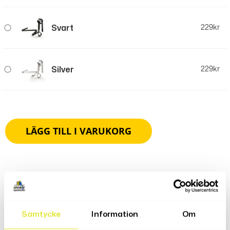
Svart
229
kr
Silver
229
kr
LÄGG TILL I VARUKORG
Produktbeskrivning
Samtycke
Information
Om