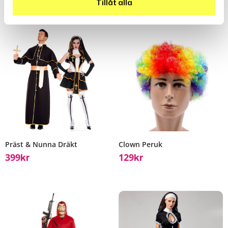
Tillåt alla
Präst & Nunna Dräkt
Clown Peruk
399
129
Kr
Kr