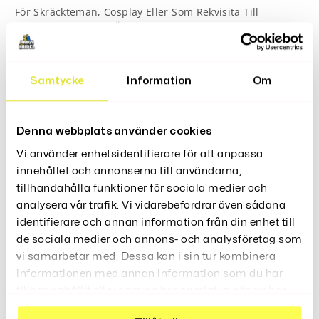
För Skräckteman, Cosplay Eller Som Rekvisita Till
Halloween. Masken Är Lätt Att Bära Och Sitter Bekvämt
Under Hela Festen.
Latex
Material:
Samtycke
Information
Om
Ca 200 g
Vikt:
Passar de flesta vuxna
Storlek:
Halloween, maskerad, skräckteman,
Användning:
Denna webbplats använder cookies
cosplay
Vi använder enhetsidentifierare för att anpassa
innehållet och annonserna till användarna,
tillhandahålla funktioner för sociala medier och
analysera vår trafik. Vi vidarebefordrar även sådana
Recensioner (0)
identifierare och annan information från din enhet till
de sociala medier och annons- och analysföretag som
vi samarbetar med. Dessa kan i sin tur kombinera
informationen med annan information som du har
tillhandahållit eller som de har samlat in när du har
använt deras tjänster.
Relaterade Produkter