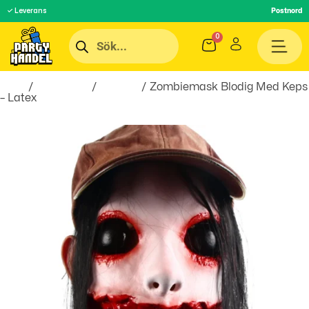
✓ Leverans
Postnord
Hem
/
Maskerad
/
Masker
/ Zombiemask Blodig Med Keps
– Latex