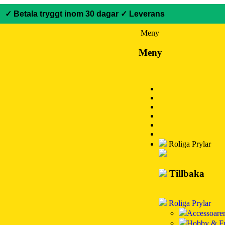
✓ Betala tryggt inom 30 dagar
✓ Leverans
Meny
Meny
Roliga Prylar
Tillbaka
Roliga Prylar
Accessoare
Hobby & Fr