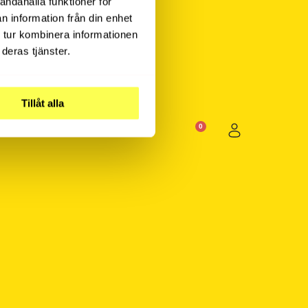
andahålla funktioner för
n information från din enhet
 tur kombinera informationen
deras tjänster.
Tillåt alla