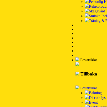
Personlig H
Relaxprodu
Skäggvård
Sminktillbe
Träning & F
Festartiklar
Tillbaka
Festartiklar
Bakning
Discobelys
Event