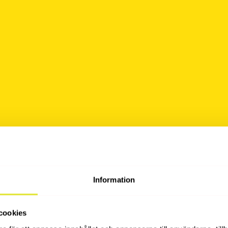
håll
osters
Information
m
cookies