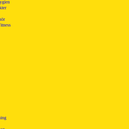
ygien
kter
hör
itness
ning