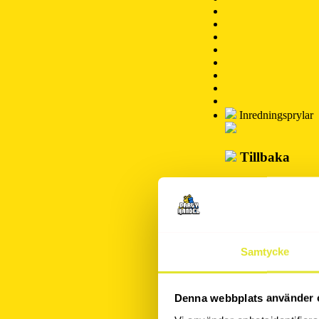
Inredningsprylar
Tillbaka
Inredningsprylar
Hem & Hus
Affischer-P
Bartillbehör
Samtycke
Gaming ru
Denna webbplats använder 