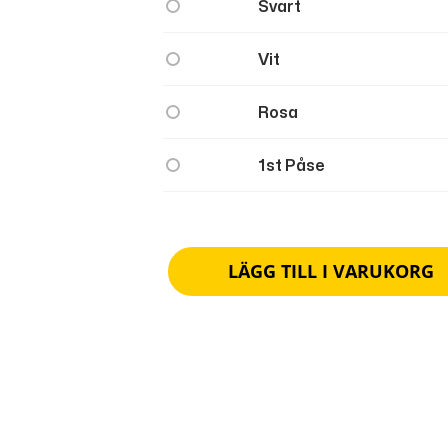
Svart
Vit
Rosa
1st Påse
LÄGG TILL I VARUKORG