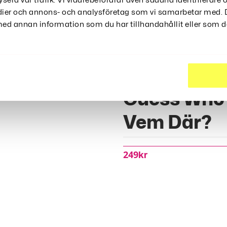
ysera vår trafik. Vi vidarebefordrar även sådana identifierare
edier och annons- och analysföretag som vi samarbetar med. D
d annan information som du har tillhandahållit eller som de
nger Prank
Sällskapsp
Guess Who
Vem Där?
249
Kr