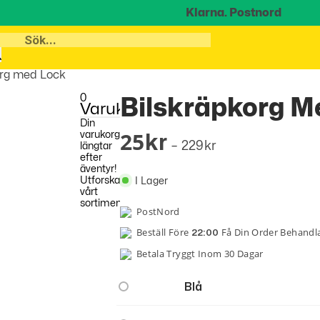
Klarna.
Postnord
org med Lock
0
Bilskräpkorg M
Varukorg
Din
25
varukorg
Kr
–
229
Kr
längtar
efter
äventyr!
Utforska
I Lager
vårt
sortiment
PostNord
Beställ Före
Få Din Order Behand
22:00
Betala Tryggt Inom 30 Dagar
Blå