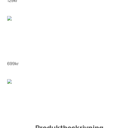
129
kr
Häxklänning Barn – Maskeraddräkt - 3
delar grön och lila, XL(8-10år)
699
kr
Bean Bag-Soffa - Beige 2 sits