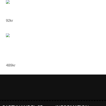
Fiskelinje Motståndsbönor - Long 40 Pack,
M
92
kr
Uppblåsbar Huvuddräkt för Vuxna – Rolig -
Pumpa
489
kr