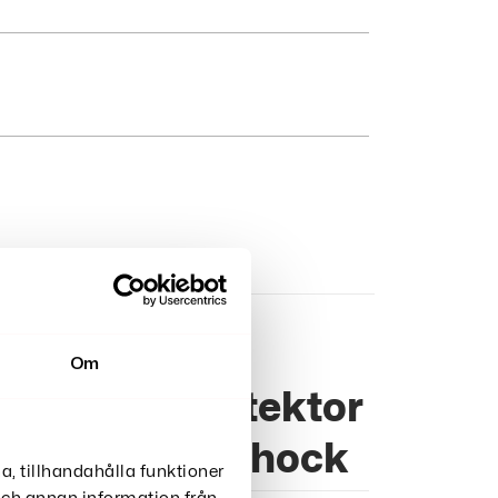
Om
Lögndetektor
Med Elchock
a, tillhandahålla funktioner