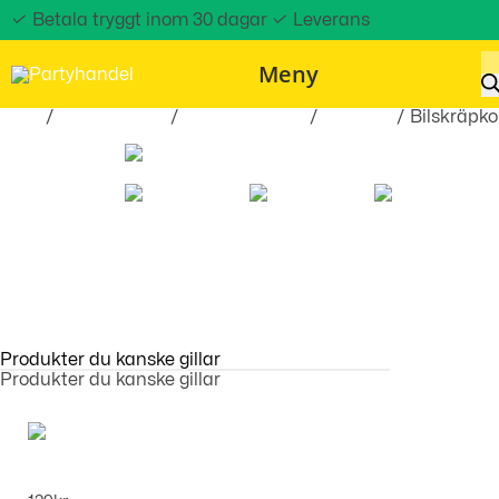
✓ Betala tryggt inom 30 dagar
✓ Leverans
Meny
Hem
/
Roliga Prylar
/
Hobby & Fritid
/
Till bilen
/ Bilskräpk
Produkter du kanske gillar
Produkter du kanske gillar
Skärmskydd iPhone - iphone 11