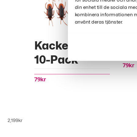
för sociala medier och anal
din enhet till de sociala m
kombinera informationen me
använt deras tjänster.
Kackerlackor
Fi
10-Pack
79
Kr
79
Kr
2,199
kr