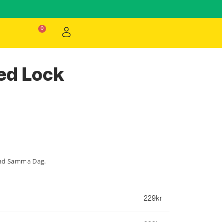
ed Lock
lad Samma Dag.
229
kr