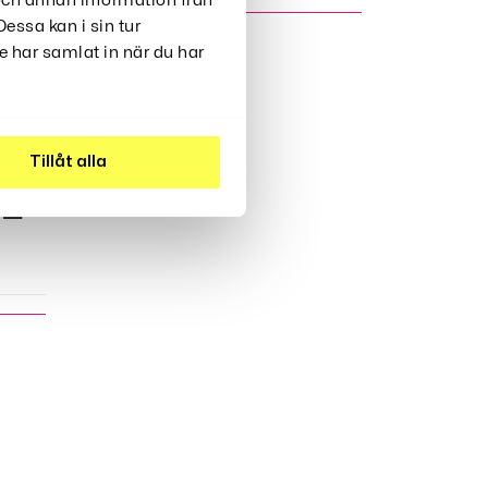
 och annan information från
essa kan i sin tur
 har samlat in när du har
el
Tillåt alla
 –