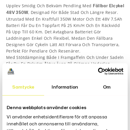
Upplev Smidig Och Bekväm Pendling Med
Fällbar Elcykel
, Designad För Både Stad Och Längre Resor.
48V 350W
Utrustad Med En Kraftfull 350W Motor Och Ett 48V 7.5Ah
Batteri Får Du En Toppfart På 25 Km/h Och En Räckvidd
På Upp Till 60 Km. Det Avtagbara Batteriet Gör
Laddningen Enkel Och Flexibel, Medan Den Fällbara
Designen Gör Cykeln Lätt Att Förvara Och Transportera,
Perfekt För Pendlare Och Resenärer.
Med Stötdämpning Både I Framgaffeln Och Under Sadeln
Får Du En Bekväm Åktur Även På Ojämna Underlag.
Cykeln Har Skivbromsar Fram Och Bak För Säker
Inbromsning, Och De 14-Tums Däcken Erbjuder Stabilitet
Och Grepp. Utrustad Med LED-Lampor Fram Och Bak,
Samtycke
Information
Om
Samt En Smart Låsfunktion, Är Denna Elcykel Både Säker
Och Praktisk För Dagligt Bruk.
Specifikationer:
Denna webbplats använder cookies
Motor: 48V 350W borstlös
Vi använder enhetsidentifierare för att anpassa
Batteri: 48V 7.5Ah litiumbatteri (avtagbart)
innehållet och annonserna till användarna,
Toppfart: 25 km/h