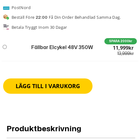
PostNord
Beställ Före
Få Din Order Behandlad Samma Dag.
22:00
Betala Tryggt Inom 30 Dagar
SPARA 2000kr
11,999
Fällbar Elcykel 48V 350W
Kr
13,999
kr
LÄGG TILL I VARUKORG
Produktbeskrivning