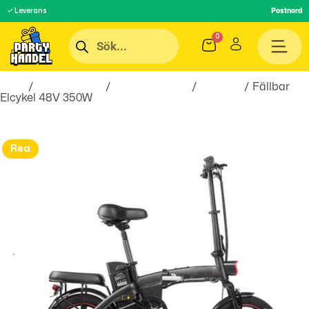
✓ Leverans
Postnord
Hem
/
Roliga Prylar
/
Hobby & Fritid
/
Elcyklar
/ Fällbar
Elcykel 48V 350W
Rea