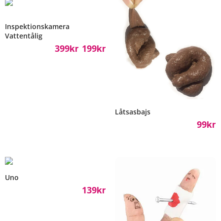
Inspektionskamera
Vattentålig
399
199
Kr
Kr
–
Låtsasbajs
99
Kr
Uno
139
Kr