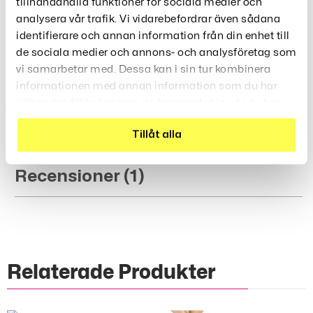
tillhandahålla funktioner för sociala medier och
Räckvidd: Upp till 60 km per laddning
analysera vår trafik. Vi vidarebefordrar även sådana
Däck: 14 tum
identifierare och annan information från din enhet till
Bromsar: Skivbromsar fram och bak
de sociala medier och annons- och analysföretag som
Stötdämpning: Framgaffel och sadel
vi samarbetar med. Dessa kan i sin tur kombinera
Fällbar design för enkel transport och förvaring
informationen med annan information som du har
Maxlast: 120 kg
tillhandahållit eller som de har samlat in när du har
Vikt: 22 kg
använt deras tjänster.
Tillåt alla
Recensioner (1)
Relaterade Produkter